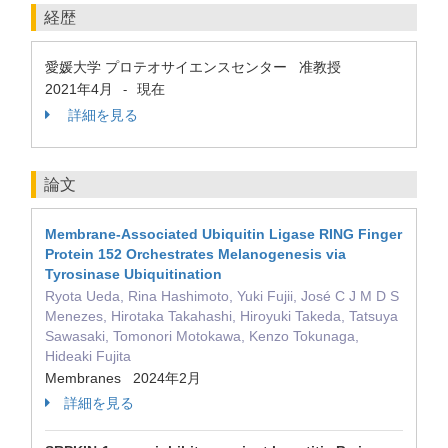
経歴
愛媛大学 プロテオサイエンスセンター 准教授
2021年4月
現在
-
詳細を見る
論文
Membrane-Associated Ubiquitin Ligase RING Finger
Protein 152 Orchestrates Melanogenesis via
Tyrosinase Ubiquitination
Ryota Ueda, Rina Hashimoto, Yuki Fujii, José C J M D S
Menezes, Hirotaka Takahashi, Hiroyuki Takeda, Tatsuya
Sawasaki, Tomonori Motokawa, Kenzo Tokunaga,
Hideaki Fujita
Membranes 2024年2月
詳細を見る