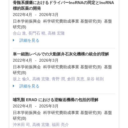
骨髄系腫瘍におけるドライバーlncRNAの同定とlncRNA
標的医薬の開発
2022年4月
2026年3月
-
日本学術振興会 科学研究費助成事業 基盤研究(B) 基盤
研究(B)
合山 進, 長門石 曉, 高橋 宏隆
詳細を見る
単一細胞レベルでの大動脈弁石灰化機構の統合的理解
2022年4月
2026年3月
-
日本学術振興会 科学研究費助成事業 基盤研究(B) 基盤
研究(B)
坂上 倫久, 高橋 宏隆, 青野 潤, 倉田 美恵, 泉谷 裕則
詳細を見る
哺乳類 ERAD における逆輸送機構の包括的理解
2022年4月
2025年3月
-
日本学術振興会 科学研究費助成事業 基盤研究(B) 基盤
研究(B)
沖米田 司, 高橋 宏隆, 福田 亮介