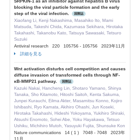
SRPKIN-1 as an inhibitor against hepatitis B virus
blocking the viral particle formation and the early
step of the viral infection.
国際誌
Xiaofang Li, Kenji Nakashima, Masahiko Ito, Mami
Matsuda, Takeshi Chida, Kazumasa Sekihara, Hirotaka
Takahashi, Takanobu Kato, Tatsuya Sawasaki, Tetsuro
Suzuki
Antiviral research 220 105756 - 105756 2023年11月
詳細を見る
Wnt activation disturbs cell competition and causes
diffuse invasion of transformed cells through NF-
κB-MMP21 pathway.
国際誌
Kazuki Nakai, Hancheng Lin, Shotaro Yamano, Shinya
Tanaka, Sho Kitamoto, Hitoshi Saitoh, Kenta Sakuma,
Junpei Kurauchi, Eilma Akter, Masamitsu Konno, Kojiro
Ishibashi, Ryo Kamata, Akihiro Ohashi, Jun Koseki,
Hirotaka Takahashi, Hideshi Yokoyama, Yukihiro Shiraki,
Atsushi Enomoto, Sohei Abe, Yoku Hayakawa, Tetsuo
Ushiku, Michihiro Mutoh, Yasuyuki Fujita, Shunsuke Kon
Nature communications 14 ( 1 ) 7048 - 7048 2023年
11月