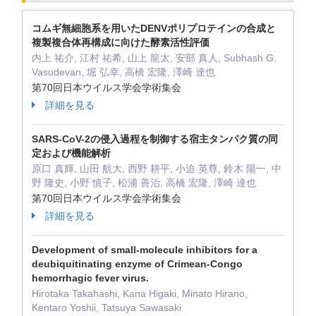
コムギ無細胞系を用いたDENVポリプロテインの合成と
複製複合体再構成に向けた酵素活性評価
内上 祐介, 江村 祐希, 山上 龍太, 安部 真人, Subhash G.
Vasudevan, 堀 弘幸, 高橋 宏隆, 澤崎 達也
第70回日本ウイルス学会学術集会
詳細を見る
SARS-CoV-2の侵入過程を制御する宿主タンパク質の同
定および機能解析
原口 真輝, 山田 航大, 西野 耕平, 小迫 英尊, 鈴木 陽一, 中
野 隆史, 小野 慎子, 松浦 善治, 高橋 宏隆, 澤崎 達也
第70回日本ウイルス学会学術集会
詳細を見る
Development of small-molecule inhibitors for a
deubiquitinating enzyme of Crimean-Congo
hemorrhagic fever virus.
Hirotaka Takahashi, Kana Higaki, Minato Hirano,
Kentaro Yoshii, Tatsuya Sawasaki