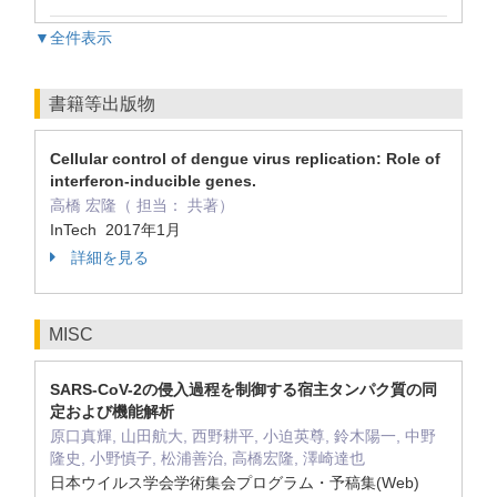
▼全件表示
書籍等出版物
Cellular control of dengue virus replication: Role of
interferon-inducible genes.
高橋 宏隆（ 担当： 共著）
InTech 2017年1月
詳細を見る
MISC
SARS-CoV-2の侵入過程を制御する宿主タンパク質の同
定および機能解析
原口真輝, 山田航大, 西野耕平, 小迫英尊, 鈴木陽一, 中野
隆史, 小野慎子, 松浦善治, 高橋宏隆, 澤崎達也
日本ウイルス学会学術集会プログラム・予稿集(Web)