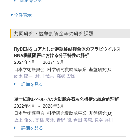
詳細を見る
▼全件表示
共同研究・競争的資金等の研究課題
RyDENをコアとした翻訳終結複合体のフラビウイルス
RNA機能阻害における分子特性の解析
2024年4月
2027年3月
-
日本学術振興会 科学研究費助成事業 基盤研究(C)
鈴木 陽一, 村川 武志, 高橋 宏隆
詳細を見る
単一細胞レベルでの大動脈弁石灰化機構の統合的理解
2022年4月
2026年3月
-
日本学術振興会 科学研究費助成事業 基盤研究(B)
坂上 倫久, 高橋 宏隆, 青野 潤, 倉田 美恵, 泉谷 裕則
詳細を見る