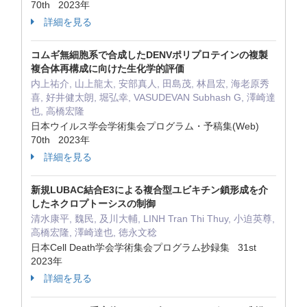
70th 2023年
詳細を見る
コムギ無細胞系で合成したDENVポリプロテインの複製
複合体再構成に向けた生化学的評価
内上祐介, 山上龍太, 安部真人, 田島茂, 林昌宏, 海老原秀
喜, 好井健太朗, 堀弘幸, VASUDEVAN Subhash G, 澤崎達
也, 高橋宏隆
日本ウイルス学会学術集会プログラム・予稿集(Web)
70th 2023年
詳細を見る
新規LUBAC結合E3による複合型ユビキチン鎖形成を介
したネクロプトーシスの制御
清水康平, 魏民, 及川大輔, LINH Tran Thi Thuy, 小迫英尊,
高橋宏隆, 澤崎達也, 徳永文稔
日本Cell Death学会学術集会プログラム抄録集 31st
2023年
詳細を見る