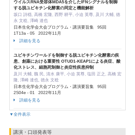
ウイルスRNA受容体MDA5を介したIFNシグナルを制御
する脱ユビキチン化酵素の同定と機能解析
坂口 詩穏, 高橋 宏隆, 西野 耕平, 小迫 英尊, 及川 大輔, 徳
永 文稔, 澤崎 達也
日本生化学会大会プログラム・講演要旨集 95回
1T13a - 05 2022年11月
詳細を見る
ユビキチンワールドを制御する脱ユビキチン化酵素の疾
患、創薬における重要性 OTUD1-KEAP1による炎症、酸
化ストレス、細胞死制御と炎症性疾患抑制
及川 大輔, 魏 民, 清水 康平, 小迫 英尊, 塩田 正之, 高橋 宏
隆, 澤崎 達也, 徳永 文稔
日本生化学会大会プログラム・講演要旨集 95回
2S04e - 01 2022年11月
詳細を見る
▼全件表示
講演・口頭発表等