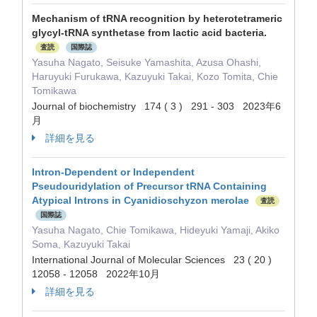
Mechanism of tRNA recognition by heterotetrameric
glycyl-tRNA synthetase from lactic acid bacteria.
査読
国際誌
Yasuha Nagato, Seisuke Yamashita, Azusa Ohashi,
Haruyuki Furukawa, Kazuyuki Takai, Kozo Tomita, Chie
Tomikawa
Journal of biochemistry 174 ( 3 ) 291 - 303 2023年6
月
詳細を見る
Intron-Dependent or Independent
Pseudouridylation of Precursor tRNA Containing
Atypical Introns in Cyanidioschyzon merolae
査読
国際誌
Yasuha Nagato, Chie Tomikawa, Hideyuki Yamaji, Akiko
Soma, Kazuyuki Takai
International Journal of Molecular Sciences 23 ( 20 )
12058 - 12058 2022年10月
詳細を見る