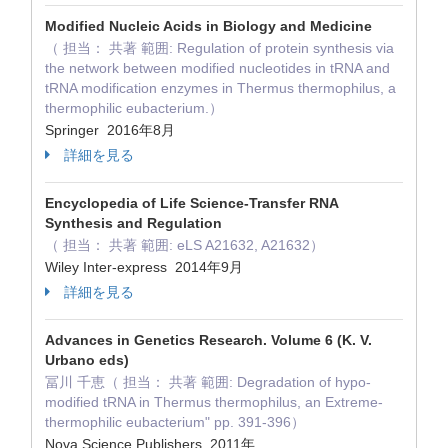
Modified Nucleic Acids in Biology and Medicine
（ 担当： 共著 範囲: Regulation of protein synthesis via
the network between modified nucleotides in tRNA and
tRNA modification enzymes in Thermus thermophilus, a
thermophilic eubacterium.）
Springer 2016年8月
詳細を見る
Encyclopedia of Life Science-Transfer RNA
Synthesis and Regulation
（ 担当： 共著 範囲: eLS A21632, A21632）
Wiley Inter-express 2014年9月
詳細を見る
Advances in Genetics Research. Volume 6 (K. V.
Urbano eds)
冨川 千恵（ 担当： 共著 範囲: Degradation of hypo-
modified tRNA in Thermus thermophilus, an Extreme-
thermophilic eubacterium" pp. 391-396）
Nova Science Publishers 2011年