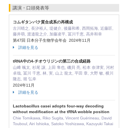
講演・口頭発表等
コムギタンパク質合成系の再構成
古川晴之, 長汐裕人, 堤健介, 後藤和希, 西岡拓海, 近藤匠,
藤井萌, 渡邉龍之介, 加藤凌平, 冨川千恵, 高井和幸
第47回 日本分子生物学会年会 2024年11月
詳細を見る
tRNA中の4-チオウリジンの第三の合成経路
山﨑 颯太, 杉尾 譲, 上田 隼也, 磯貝 亮, 松本 奈津実, 河村
卓哉, 冨川 千恵, 林, 実, 山上 龍太, 平田 章, 大野 敏, 横川
隆志, 堀 弘幸
2024年11月
詳細を見る
Lactobacillus casei adopts four-way decoding
without modification at the tRNA wobble position
Chie Tomikawa, Riko Sugita, Vincent Guérineau, David
Touboul, Airi Ishioka, Satoko Yoshizawa, Kazuyuki Takai