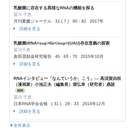
乳酸菌に存在する異様なRNAの機能を探る
冨川 千恵
月刊愛媛ジャーナル 31 ( 7 ) 80 - 82 2017年
詳細を見る
乳酸菌tRNA<sup>Ile</sup>(UAU)存在意義の探索
冨川千恵
倉田奨励金研究報告 45 69 - 70 2015年10月
詳細を見る
RNAインタビュー「なんていうか、こう」--- 高須賀由枝
（漫画家）小池正夫（編集長）堀弘幸（研究者）鼎談
招待
冨川 千恵
日本RNA学会会報 ( 31 ) 28 - 33 2014年12月
詳細を見る
▼全件表示