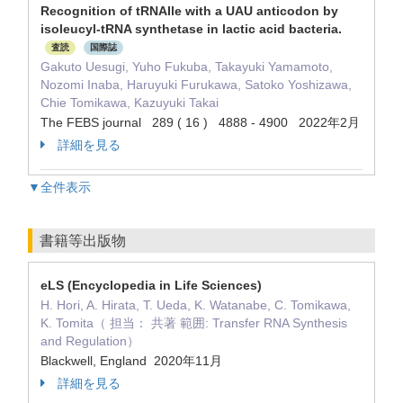
Recognition of tRNAIle with a UAU anticodon by
isoleucyl-tRNA synthetase in lactic acid bacteria.
査読
国際誌
Gakuto Uesugi, Yuho Fukuba, Takayuki Yamamoto,
Nozomi Inaba, Haruyuki Furukawa, Satoko Yoshizawa,
Chie Tomikawa, Kazuyuki Takai
The FEBS journal 289 ( 16 ) 4888 - 4900 2022年2月
詳細を見る
▼全件表示
書籍等出版物
eLS (Encyclopedia in Life Sciences)
H. Hori, A. Hirata, T. Ueda, K. Watanabe, C. Tomikawa,
K. Tomita（ 担当： 共著 範囲: Transfer RNA Synthesis
and Regulation）
Blackwell, England 2020年11月
詳細を見る