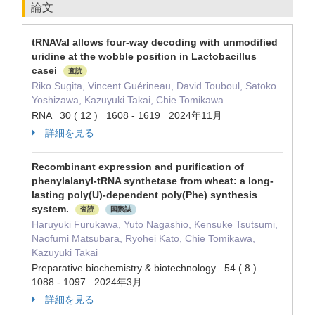
論文
tRNAVal allows four-way decoding with unmodified
uridine at the wobble position in Lactobacillus
casei
査読
Riko Sugita, Vincent Guérineau, David Touboul, Satoko
Yoshizawa, Kazuyuki Takai, Chie Tomikawa
RNA 30 ( 12 ) 1608 - 1619 2024年11月
詳細を見る
Recombinant expression and purification of
phenylalanyl-tRNA synthetase from wheat: a long-
lasting poly(U)-dependent poly(Phe) synthesis
system.
査読
国際誌
Haruyuki Furukawa, Yuto Nagashio, Kensuke Tsutsumi,
Naofumi Matsubara, Ryohei Kato, Chie Tomikawa,
Kazuyuki Takai
Preparative biochemistry & biotechnology 54 ( 8 )
1088 - 1097 2024年3月
詳細を見る