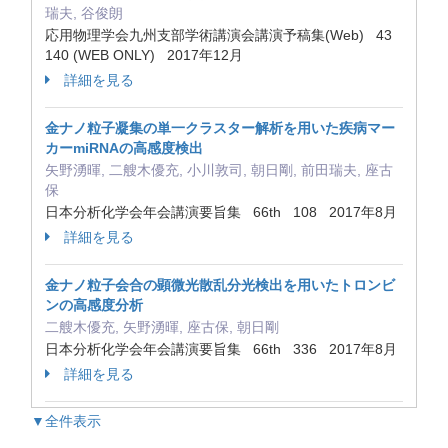
瑞夫, 谷俊朗
応用物理学会九州支部学術講演会講演予稿集(Web) 43
140 (WEB ONLY) 2017年12月
詳細を見る
金ナノ粒子凝集の単一クラスター解析を用いた疾病マー
カーmiRNAの高感度検出
矢野湧暉, 二艘木優充, 小川敦司, 朝日剛, 前田瑞夫, 座古
保
日本分析化学会年会講演要旨集 66th 108 2017年8月
詳細を見る
金ナノ粒子会合の顕微光散乱分光検出を用いたトロンビ
ンの高感度分析
二艘木優充, 矢野湧暉, 座古保, 朝日剛
日本分析化学会年会講演要旨集 66th 336 2017年8月
詳細を見る
▼全件表示