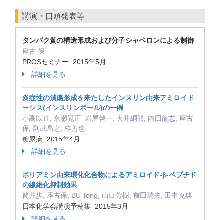
講演・口頭発表等
タンパク質の構造形成および分子シャペロンによる制御
座古 保
PROSセミナー 2015年5月
詳細を見る
炎症性の潰瘍形成を来たしたインスリン由来アミロイド
ーシス(インスリンボール)の一例
小高以直, 永瀬晃正, 岩屋啓一, 大井綱郎, 内田龍志, 座古
保, 則武昌之, 桂善也
糖尿病 2015年4月
詳細を見る
ポリアミン由来環化化合物によるアミロイド‐β‐ペプチド
の線維化抑制効果
筒井歩, 座古保, BU Tong, 山口芳樹, 前田瑞夫, 田中克典
日本化学会講演予稿集 2015年3月
詳細を見る