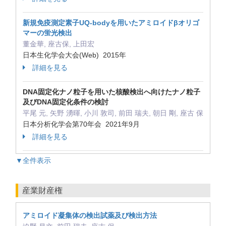
新規免疫測定素子UQ‐bodyを用いたアミロイドβオリゴ
マーの蛍光検出
董金華, 座古保, 上田宏
日本生化学会大会(Web) 2015年
詳細を見る
DNA固定化ナノ粒子を用いた核酸検出へ向けたナノ粒子
及びDNA固定化条件の検討
平尾 元, 矢野 湧暉, 小川 敦司, 前田 瑞夫, 朝日 剛, 座古 保
日本分析化学会第70年会 2021年9月
詳細を見る
▼全件表示
産業財産権
アミロイド凝集体の検出試薬及び検出方法