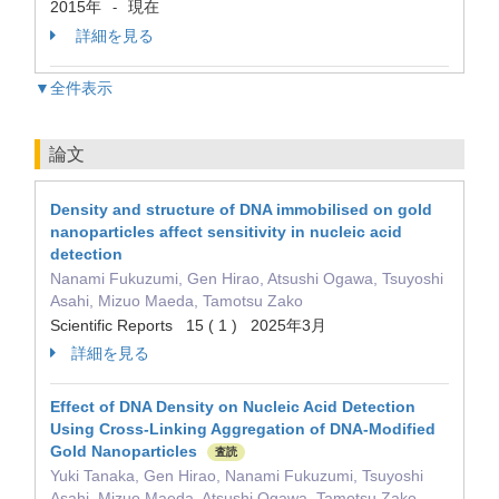
2015年
現在
-
詳細を見る
▼全件表示
論文
Density and structure of DNA immobilised on gold
nanoparticles affect sensitivity in nucleic acid
detection
Nanami Fukuzumi, Gen Hirao, Atsushi Ogawa, Tsuyoshi
Asahi, Mizuo Maeda, Tamotsu Zako
Scientific Reports 15 ( 1 ) 2025年3月
詳細を見る
Effect of DNA Density on Nucleic Acid Detection
Using Cross-Linking Aggregation of DNA-Modified
Gold Nanoparticles
査読
Yuki Tanaka, Gen Hirao, Nanami Fukuzumi, Tsuyoshi
Asahi, Mizuo Maeda, Atsushi Ogawa, Tamotsu Zako