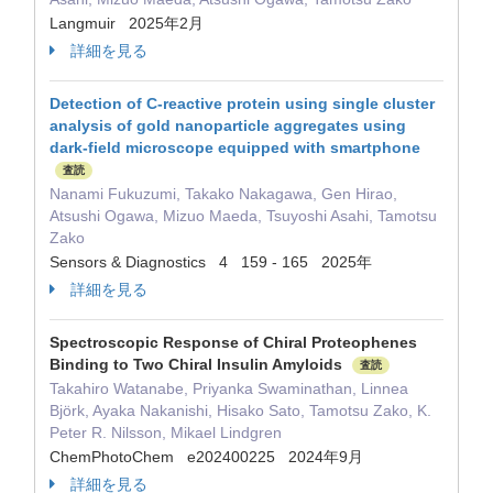
Langmuir 2025年2月
詳細を見る
Detection of C-reactive protein using single cluster
analysis of gold nanoparticle aggregates using
dark-field microscope equipped with smartphone
査読
Nanami Fukuzumi, Takako Nakagawa, Gen Hirao,
Atsushi Ogawa, Mizuo Maeda, Tsuyoshi Asahi, Tamotsu
Zako
Sensors & Diagnostics 4 159 - 165 2025年
詳細を見る
Spectroscopic Response of Chiral Proteophenes
Binding to Two Chiral Insulin Amyloids
査読
Takahiro Watanabe, Priyanka Swaminathan, Linnea
Björk, Ayaka Nakanishi, Hisako Sato, Tamotsu Zako, K.
Peter R. Nilsson, Mikael Lindgren
ChemPhotoChem e202400225 2024年9月
詳細を見る