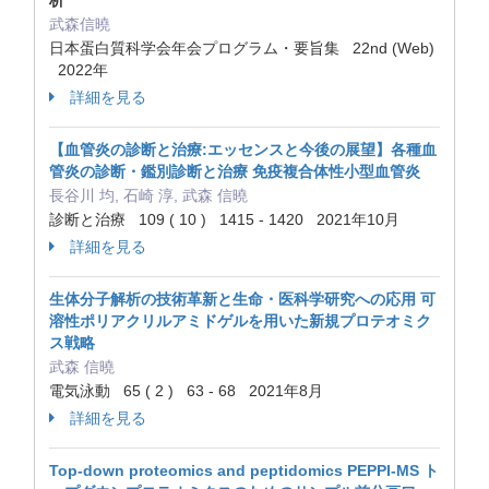
析
武森信曉
日本蛋白質科学会年会プログラム・要旨集 22nd (Web)
2022年
詳細を見る
【血管炎の診断と治療:エッセンスと今後の展望】各種血
管炎の診断・鑑別診断と治療 免疫複合体性小型血管炎
長谷川 均, 石崎 淳, 武森 信曉
診断と治療 109 ( 10 ) 1415 - 1420 2021年10月
詳細を見る
生体分子解析の技術革新と生命・医科学研究への応用 可
溶性ポリアクリルアミドゲルを用いた新規プロテオミク
ス戦略
武森 信曉
電気泳動 65 ( 2 ) 63 - 68 2021年8月
詳細を見る
Top-down proteomics and peptidomics PEPPI-MS ト