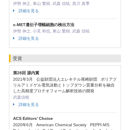
伊勢 伸之, 東山 繁樹, 武森 信暁, 黒川 真季
詳細を見る
c-MET遺伝子増幅細胞の検出方法
伊勢 伸之, 小見 和也, 東山 繁樹, 武森 信暁
詳細を見る
受賞
第28回 源内賞
2021年3月 公益財団法人エレキテル尾崎財団 ポリアク
リルアミドゲル電気泳動とトップダウン質量分析を融合
した高精度プロテオフォーム解析技術の開発
武森信曉
詳細を見る
ACS Editors' Choice
2020年6月 American Chemical Society PEPPI-MS: