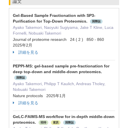
論文
Gel-Based Sample Fractionation with SP3-
Purification for Top-Down Proteomics.
国際誌
Ayako Takemori, Naoyuki Sugiyama, Jake T Kline, Luca
Fornelli, Nobuaki Takemori
Journal of proteome research 24 ( 2 ) 850 - 860
2025年2月
詳細を見る
PEPPI-MS: gel-based sample pre-fractionation for
deep top-down and middle-down proteomics.
国際誌
Ayako Takemori, Philipp T Kaulich, Andreas Tholey,
Nobuaki Takemori
Nature protocols 2025年1月
詳細を見る
GeLC-FAIMS-MS workflow for in-depth middle-down
proteomics.
招待
査読
国際誌