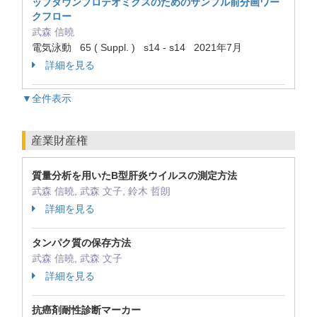
ップダウンプロテオミクスのためのサンプル前分画ワー
クフロー
武森 信曉
電気泳動 65 ( Suppl. ) s14 - s14 2021年7月
詳細を見る
▼全件表示
産業財産権
質量分析を用いたB型肝炎ウイルスの測定方法
武森 信曉, 武森 文子, 鈴木 哲朗
詳細を見る
タンパク質の保存方法
武森 信曉, 武森 文子
詳細を見る
抗癌剤耐性診断マーカー