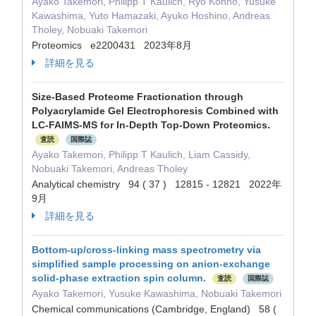
Ayako Takemori, Philipp T Kaulich, Ryo Konno, Yusuke
Kawashima, Yuto Hamazaki, Ayuko Hoshino, Andreas
Tholey, Nobuaki Takemori
Proteomics e2200431 2023年8月
詳細を見る
Size-Based Proteome Fractionation through
Polyacrylamide Gel Electrophoresis Combined with
LC-FAIMS-MS for In-Depth Top-Down Proteomics.
査読
国際誌
Ayako Takemori, Philipp T Kaulich, Liam Cassidy,
Nobuaki Takemori, Andreas Tholey
Analytical chemistry 94 ( 37 ) 12815 - 12821 2022年
9月
詳細を見る
Bottom-up/cross-linking mass spectrometry via
simplified sample processing on anion-exchange
solid-phase extraction spin column.
査読
国際誌
Ayako Takemori, Yusuke Kawashima, Nobuaki Takemori
Chemical communications (Cambridge, England) 58 (