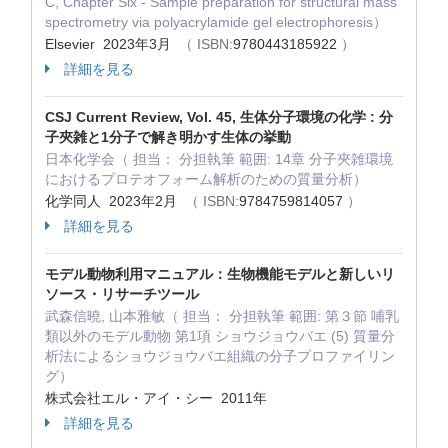
C, Chapter Six - Sample preparation for structural mass
spectrometry via polyacrylamide gel electrophoresis）
Elsevier 2023年3月
（ ISBN:
9780443185922
）
詳細を見る
CSJ Current Review, Vol. 45, 生体分子環境の化学 : 分
子夾雑と1分子で解き明かす生体の挙動
日本化学会（ 担当： 分担執筆 範囲: 14章 分子夾雑環境
におけるプロテオフォーム解析のための質量分析）
化学同人 2023年2月
（ ISBN:
9784759814057
）
詳細を見る
モデル動物利用マニュアル：生物機能モデルと新しいリ
ソース・リサーチツール
武森信曉, 山本雅敏（ 担当： 分担執筆 範囲: 第３節 哺乳
類以外のモデル動物 第1項 ショウジョウバエ (5) 質量分
析法によるショウジョウバエ組織の分子プロファイリン
グ）
株式会社エル・アイ・シー 2011年
詳細を見る