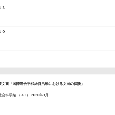
１１
１０
策文書「国際連合平和維持活動における文民の保護」
学編 ( 49 ) 2020年9月