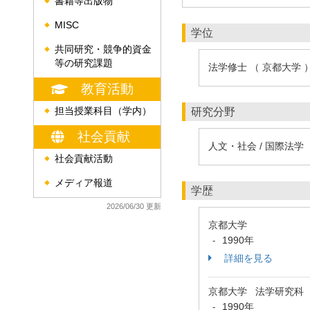
書籍等出版物
◆
MISC
◆
学位
共同研究・競争的資金
◆
等の研究課題
法学修士 （ 京都大学 
教育活動
担当授業科目（学内）
研究分野
◆
社会貢献
人文・社会 / 国際法学
社会貢献活動
◆
メディア報道
◆
学歴
2026/06/30 更新
京都大学
1990年
-
詳細を見る
京都大学 法学研究科
1990年
-