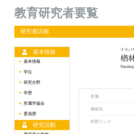
教育研究者要覧
研究者詳細
ナラバ
基本情報
楢
基本情報
◆
Narabay
学位
◆
研究分野
◆
学歴
◆
所属
所属学協会
◆
連絡先
委員歴
◆
外部リンク
研究活動