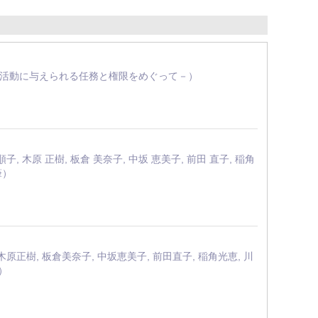
維持活動に与えられる任務と権限をめぐって－）
 順子, 木原 正樹, 板倉 美奈子, 中坂 恵美子, 前田 直子, 稲角
筆）
木原正樹, 板倉美奈子, 中坂恵美子, 前田直子, 稲角光恵, 川
）