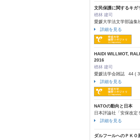
文民保護に関するキガ
楢林 建司
愛媛大学法文学部論集社会
詳細を見る
HAIDI WILLMOT, RA
2016
楢林 建司
愛媛法学会雑誌 44 ( 3/4
詳細を見る
NATOの動向と日本
日本評論社「安保改定５０
詳細を見る
ダルフールへのＰＫＯ