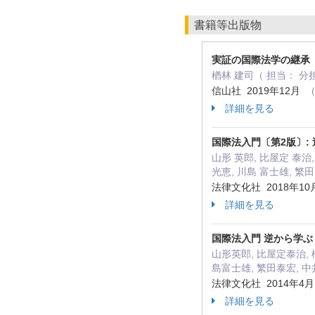
書籍等出版物
実証の国際法学の継承
楢林 建司（ 担当： 
信山社 2019年12月
（
詳細を見る
国際法入門〔第2版〕:
山形 英郎, 比屋定 泰治,
光恵, 川島 富士雄, 繁
法律文化社 2018年1
詳細を見る
国際法入門 逆から学ぶ
山形英郎, 比屋定泰治, 
島富士雄, 繁田泰宏, 中
法律文化社 2014年4
詳細を見る