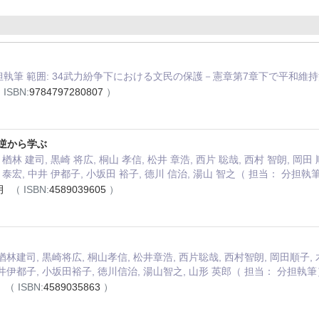
分担執筆 範囲: 34武力紛争下における文民の保護－憲章第7章下で平和
 ISBN:
9784797280807
）
 逆から学ぶ
 楢林 建司, 黒崎 将広, 桐山 孝信, 松井 章浩, 西片 聡哉, 西村 智朗, 岡田
田 泰宏, 中井 伊都子, 小坂田 裕子, 德川 信治, 湯山 智之（ 担当： 分担執
0月
（ ISBN:
4589039605
）
楢林建司, 黒崎将広, 桐山孝信, 松井章浩, 西片聡哉, 西村智朗, 岡田順子, 
井伊都子, 小坂田裕子, 徳川信治, 湯山智之, 山形 英郎（ 担当： 分担執筆
月
（ ISBN:
4589035863
）