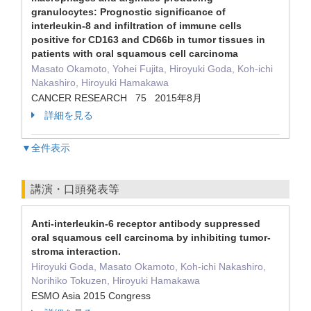
granulocytes: Prognostic significance of
interleukin-8 and infiltration of immune cells
positive for CD163 and CD66b in tumor tissues in
patients with oral squamous cell carcinoma
Masato Okamoto, Yohei Fujita, Hiroyuki Goda, Koh-ichi
Nakashiro, Hiroyuki Hamakawa
CANCER RESEARCH 75 2015年8月
詳細を見る
▼全件表示
講演・口頭発表等
Anti-interleukin-6 receptor antibody suppressed
oral squamous cell carcinoma by inhibiting tumor-
stroma interaction.
Hiroyuki Goda, Masato Okamoto, Koh-ichi Nakashiro,
Norihiko Tokuzen, Hiroyuki Hamakawa
ESMO Asia 2015 Congress