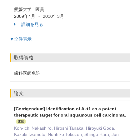
愛媛大学 医員
2009年4月
2010年3月
-
詳細を見る
▼全件表示
取得資格
歯科医師免許
論文
[Corrigendum] Identification of Akt1 as a potent
therapeutic target for oral squamous cell carcinoma.
査読
Koh-Ichi Nakashiro, Hiroshi Tanaka, Hiroyuki Goda,
Kazuki Iwamoto, Norihiko Tokuzen, Shingo Hara, Jun