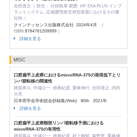
合田啓之（ 担当： 分担執筆 範囲: IAT EXA PLUS インプ
ラントシステム -広範囲顎骨支持型装置におけるその優
位性-）
クインテッセンス出版株式会社 2024年4月
（
ISBN:
9784781209999
）
詳細を見る
MISC
口腔扁平上皮癌におけるmicroRNA-375の発現低下とリ
ンパ節転移の関連性
雑賀将斗, 中城公一, 徳善紀彦, 栗林伸行, 合田啓之, 内田
大亮
日本癌学会学術総会抄録集(Web) 80th 2021年
詳細を見る
口腔扁平上皮癌頸部リンパ節転移予測における
microRNA-375の有用性
雑賀将斗, 中城公一, 徳善紀彦, 村上静郁, 森野恵, 栗林伸