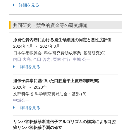
詳細を見る
共同研究・競争的資金等の研究課題
原発性骨内癌における発生母細胞の同定と悪性度評価
2024年4月
2027年3月
-
日本学術振興会 科学研究費助成事業 基盤研究(C)
内田 大亮, 合田 啓之, 栗林 伸行, 中城 公一
詳細を見る
遺伝子異常に基づいた口腔扁平上皮癌制御戦略
2020年
2023年
-
文部科学省 科学研究費補助金・基盤 (B)
中城公一
詳細を見る
リンパ節転移診断遺伝子アルゴリズムの構築による口腔
癌リンパ節転移予測の確立