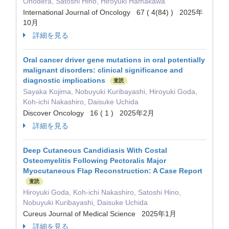
Onodera, Satoshi Hino, Hiroyuki Hamakawa
International Journal of Oncology 67 ( 4(84) ) 2025年
10月
詳細を見る
Oral cancer driver gene mutations in oral potentially
malignant disorders: clinical significance and
diagnostic implications
査読
Sayaka Kojima, Nobuyuki Kuribayashi, Hiroyuki Goda,
Koh-ichi Nakashiro, Daisuke Uchida
Discover Oncology 16 ( 1 ) 2025年2月
詳細を見る
Deep Cutaneous Candidiasis With Costal
Osteomyelitis Following Pectoralis Major
Myocutaneous Flap Reconstruction: A Case Report
査読
Hiroyuki Goda, Koh-ichi Nakashiro, Satoshi Hino,
Nobuyuki Kuribayashi, Daisuke Uchida
Cureus Journal of Medical Science 2025年1月
詳細を見る