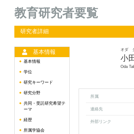
教育研究者要覧
研究者詳細
オダ 
基本情報
小
基本情報
◆
Oda Ta
学位
◆
研究キーワード
◆
研究分野
◆
所属
共同・受託研究希望テ
◆
連絡先
ーマ
経歴
◆
外部リンク
所属学協会
◆