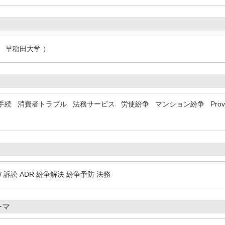
月 早稲田大学 ）
手続
消費者トラブル
法務サービス
労使紛争
マンション紛争
Prov
/ 訴訟 ADR 紛争解決 紛争予防 法務
ーマ