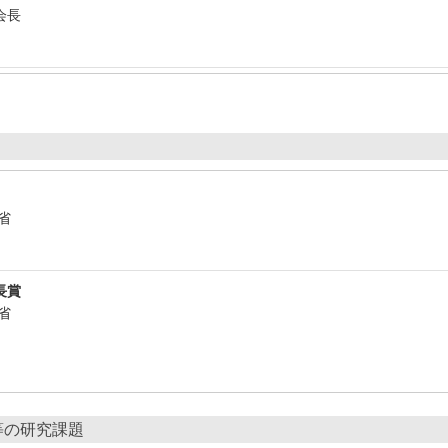
会長
働省
長賞
働省
等の研究課題