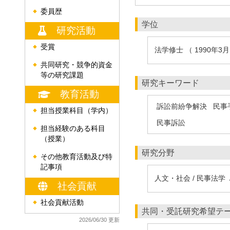
委員歴
◆
学位
研究活動
受賞
◆
法学修士 （ 1990年3
共同研究・競争的資金
◆
等の研究課題
研究キーワード
教育活動
訴訟前紛争解決
民事
担当授業科目（学内）
◆
民事訴訟
担当経験のある科目
◆
（授業）
研究分野
その他教育活動及び特
◆
記事項
人文・社会 / 民事法学 
社会貢献
社会貢献活動
◆
共同・受託研究希望テ
2026/06/30 更新