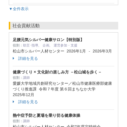
▼全件表示
社会貢献活動
足腰元気シルバー健康サロン【特別版】
役割：
助言･指導, 企画, 運営参加・支援
松山市シルバー人材センター
2026年1月
2026年3月
-
詳細を見る
健康づくり × 文化財の楽しみ方 －松山城を歩く－
役割：
講師
愛媛大学地域共創研究センター／松山市健康医療部健康
づくり推進課 令和７年度 第６回まちなか大学
2025年12月
詳細を見る
熱中症予防と夏場を乗り切る健康体操
役割：
講師
松山市シルバー人材センター 令和7年度定時総会