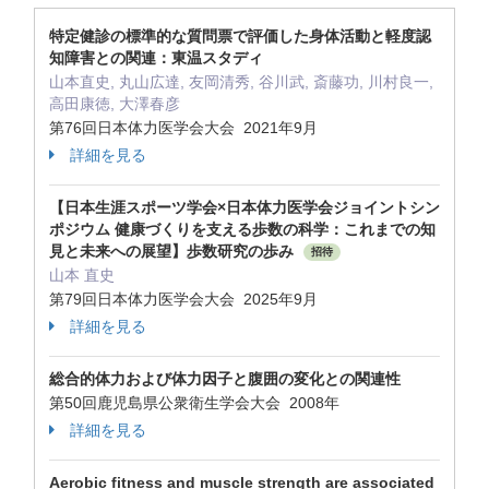
特定健診の標準的な質問票で評価した身体活動と軽度認
知障害との関連：東温スタディ
山本直史, 丸山広達, 友岡清秀, 谷川武, 斎藤功, 川村良一,
高田康徳, 大澤春彦
第76回日本体力医学会大会 2021年9月
詳細を見る
【日本生涯スポーツ学会×日本体力医学会ジョイントシン
ポジウム 健康づくりを支える歩数の科学：これまでの知
見と未来への展望】歩数研究の歩み
招待
山本 直史
第79回日本体力医学会大会 2025年9月
詳細を見る
総合的体力および体力因子と腹囲の変化との関連性
第50回鹿児島県公衆衛生学会大会 2008年
詳細を見る
Aerobic fitness and muscle strength are associated