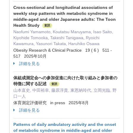
Cross-sectional and longitudinal associations of
weekly step patterns with metabolic syndrome in
middle-aged and older Japanese adults: The Toon
Health Study
査読
Naofumi Yamamoto, Koutatsu Maruyama, Isao Saito,
Kiyohide Tomooka, Takeshi Tanigawa, Ryoichi
Kawamura, Yasunori Takata, Haruhiko Osawa
Obesity Research & Clinical Practice 19 ( 6 ) 511 -
517 2025年10月
詳細を見る
体組成測定会への参加促進に向けた取り組みと参加者の
特徴に関する記述
査読
山本直史, 中田裕幸, 藤原淳貴, 東恩納玲代, 立岡光臨, 野
口一人
体育測定評価研究 in press 2025年8月
詳細を見る
Patterns of daily ambulatory activity and the onset
of metabolic syndrome in middle-aged and older