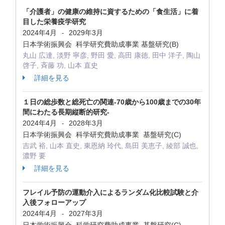
「介護者」の健康の維持に資するための「食生活」に着
目した栄養疫学研究
2024年4月
2029年3月
-
日本学術振興会 科学研究費助成事業 基盤研究(B)
丸山 広達, 淡野 寧彦, 野田 愛, 高田 康徳, 田中 洋子, 陶山
啓子, 斉藤 功, 山本 直史
詳細を見る
１日の総歩数と総死亡の関連-70歳から100歳までの30年
間にわたる長期縦断的研究-
2024年4月
2028年3月
-
日本学術振興会 科学研究費助成事業 基盤研究(C)
吉武 裕, 山本 直史, 東恩納 玲代, 島田 美恵子, 綾部 誠也,
濃野 要
詳細を見る
フレイル予防の運動介入によるランダム化比較試験と介
入後フォローアップ
2024年4月
2027年3月
-