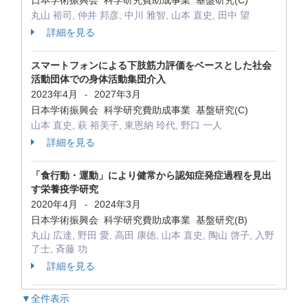
日本学術振興会 科学研究費助成事業 基盤研究(C)
丸山 裕司, 仲井 邦彦, 中川 雅智, 山本 直史, 田中 望
詳細を見る
スマートフォンによる下肢筋力評価をベースとした社会
活動団体での身体活動集団介入
2023年4月
2027年3月
-
日本学術振興会 科学研究費助成事業 基盤研究(C)
山本 直史, 萩 裕美子, 東恩納 玲代, 野口 一人
詳細を見る
「食行動・運動」により健常から認知症発症過程を見出
す栄養疫学研究
2020年4月
2024年3月
-
日本学術振興会 科学研究費助成事業 基盤研究(B)
丸山 広達, 野田 愛, 高田 康徳, 山本 直史, 陶山 啓子, 入野
了士, 斉藤 功
詳細を見る
▼全件表示