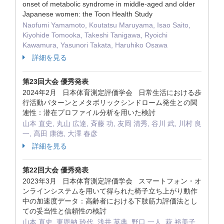
onset of metabolic syndrome in middle-aged and older
Japanese women: the Toon Health Study
Naofumi Yamamoto, Koutatsu Maruyama, Isao Saito,
Kiyohide Tomooka, Takeshi Tanigawa, Ryoichi
Kawamura, Yasunori Takata, Haruhiko Osawa
詳細を見る
第23回大会 優秀発表
2024年2月 日本体育測定評価学会 日常生活における歩
行活動パターンとメタボリックシンドローム発生との関
連性：潜在プロファイル分析を用いた検討
山本 直史, 丸山 広達, 斉藤 功, 友岡 清秀, 谷川 武, 川村 良
一, 高田 康徳, 大澤 春彦
詳細を見る
第22回大会 優秀発表
2023年3月 日本体育測定評価学会 スマートフォン・オ
ンラインシステムを用いて得られた椅子立ち上がり動作
中の加速度データ：高齢者における下肢筋力評価法とし
ての妥当性と信頼性の検討
山本 直史, 東恩納 玲代, 浅井 英典, 野口 一人, 萩 裕美子