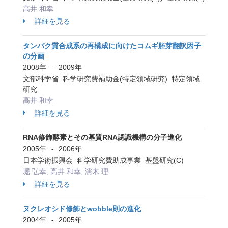
高井 和幸
詳細を見る
タンパク質合成系の再構成に向けたコムギ胚芽翻訳因子
の分画
2008年
2009年
-
文部科学省 科学研究費補助金(特定領域研究) 特定領域
研究
高井 和幸
詳細を見る
RNA修飾酵素とその基質RNA認識機構の分子進化
2005年
2006年
-
日本学術振興会 科学研究費助成事業 基盤研究(C)
堀 弘幸, 高井 和幸, 濡木 理
詳細を見る
ヌクレオシド修飾とwobble則の進化
2004年
2005年
-