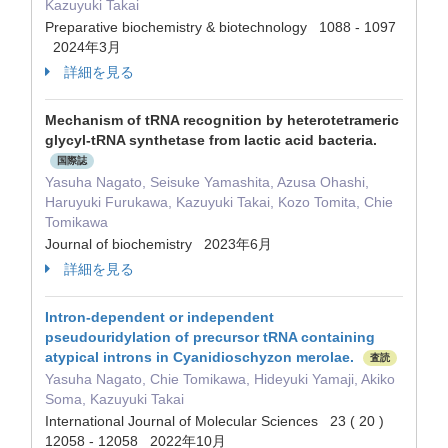
Kazuyuki Takai
Preparative biochemistry & biotechnology 1088 - 1097
2024年3月
詳細を見る
Mechanism of tRNA recognition by heterotetrameric
glycyl-tRNA synthetase from lactic acid bacteria.
国際誌
Yasuha Nagato, Seisuke Yamashita, Azusa Ohashi,
Haruyuki Furukawa, Kazuyuki Takai, Kozo Tomita, Chie
Tomikawa
Journal of biochemistry 2023年6月
詳細を見る
Intron-dependent or independent
pseudouridylation of precursor tRNA containing
atypical introns in Cyanidioschyzon merolae.
査読
Yasuha Nagato, Chie Tomikawa, Hideyuki Yamaji, Akiko
Soma, Kazuyuki Takai
International Journal of Molecular Sciences 23 ( 20 )
12058 - 12058 2022年10月