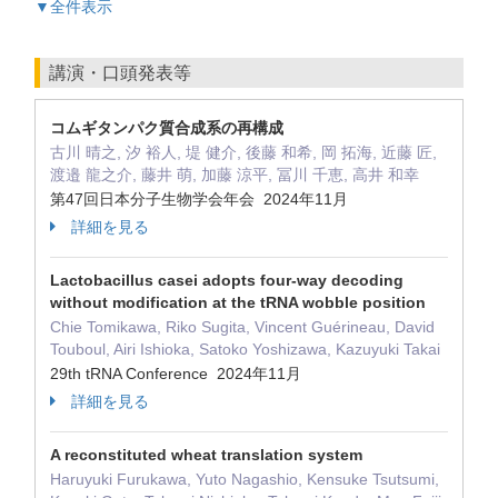
▼全件表示
講演・口頭発表等
コムギタンパク質合成系の再構成
古川 晴之, 汐 裕人, 堤 健介, 後藤 和希, 岡 拓海, 近藤 匠,
渡邉 龍之介, 藤井 萌, 加藤 涼平, 冨川 千恵, 高井 和幸
第47回⽇本分⼦⽣物学会年会 2024年11月
詳細を見る
Lactobacillus casei adopts four-way decoding
without modification at the tRNA wobble position
Chie Tomikawa, Riko Sugita, Vincent Guérineau, David
Touboul, Airi Ishioka, Satoko Yoshizawa, Kazuyuki Takai
29th tRNA Conference 2024年11月
詳細を見る
A reconstituted wheat translation system
Haruyuki Furukawa, Yuto Nagashio, Kensuke Tsutsumi,