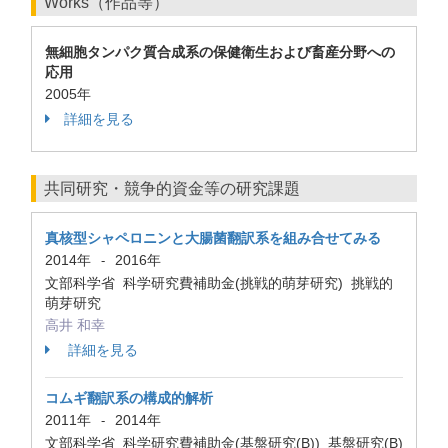
Works（作品等）
無細胞タンパク質合成系の保健衛生および畜産分野への
応用
2005年
詳細を見る
共同研究・競争的資金等の研究課題
真核型シャペロニンと大腸菌翻訳系を組み合せてみる
2014年
2016年
-
文部科学省 科学研究費補助金(挑戦的萌芽研究) 挑戦的
萌芽研究
高井 和幸
詳細を見る
コムギ翻訳系の構成的解析
2011年
2014年
-
文部科学省 科学研究費補助金(基盤研究(B)) 基盤研究(B)