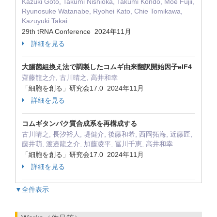
Kazuki Goto, Takumi Nishioka, Takumi Kondo, Moe Fujii,
Ryunosuke Watanabe, Ryohei Kato, Chie Tomikawa,
Kazuyuki Takai
29th tRNA Conference 2024年11月
詳細を見る
大腸菌組換え法で調製したコムギ由来翻訳開始因子eIF4
齋藤龍之介, 古川晴之, 高井和幸
「細胞を創る」研究会17.0 2024年11月
詳細を見る
コムギタンパク質合成系を再構成する
古川晴之, 長汐裕人, 堤健介, 後藤和希, 西岡拓海, 近藤匠,
藤井萌, 渡邉龍之介, 加藤凌平, 冨川千恵, 高井和幸
「細胞を創る」研究会17.0 2024年11月
詳細を見る
▼全件表示