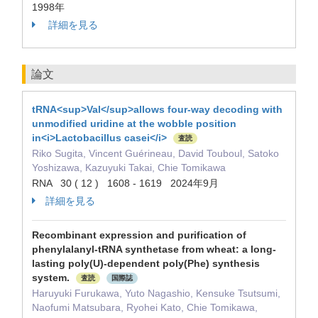
1998年
詳細を見る
論文
tRNA<sup>Val</sup>allows four-way decoding with
unmodified uridine at the wobble position
in<i>Lactobacillus casei</i>
査読
Riko Sugita, Vincent Guérineau, David Touboul, Satoko
Yoshizawa, Kazuyuki Takai, Chie Tomikawa
RNA 30 ( 12 ) 1608 - 1619 2024年9月
詳細を見る
Recombinant expression and purification of
phenylalanyl-tRNA synthetase from wheat: a long-
lasting poly(U)-dependent poly(Phe) synthesis
system.
査読
国際誌
Haruyuki Furukawa, Yuto Nagashio, Kensuke Tsutsumi,
Naofumi Matsubara, Ryohei Kato, Chie Tomikawa,