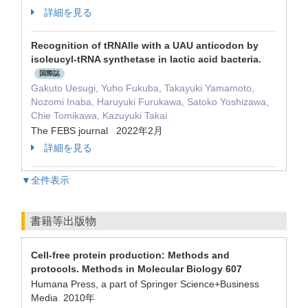
詳細を見る
Recognition of tRNAIle with a UAU anticodon by
isoleucyl-tRNA synthetase in lactic acid bacteria.
国際誌
Gakuto Uesugi, Yuho Fukuba, Takayuki Yamamoto,
Nozomi Inaba, Haruyuki Furukawa, Satoko Yoshizawa,
Chie Tomikawa, Kazuyuki Takai
The FEBS journal 2022年2月
詳細を見る
▼全件表示
書籍等出版物
Cell-free protein production: Methods and
protocols. Methods in Molecular Biology 607
Humana Press, a part of Springer Science+Business
Media 2010年