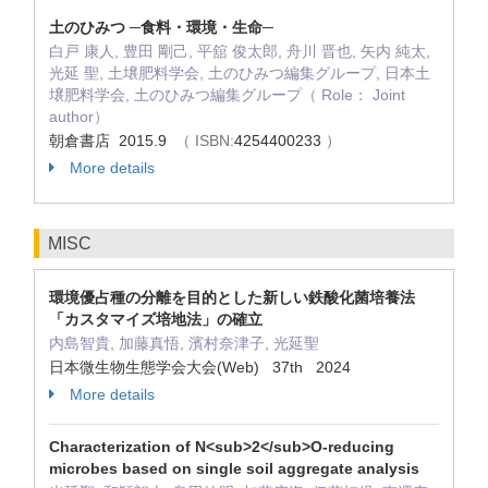
土のひみつ ─食料・環境・生命─
白戸 康人, 豊田 剛己, 平舘 俊太郎, 舟川 晋也, 矢内 純太,
光延 聖, 土壌肥料学会, 土のひみつ編集グループ, 日本土
壌肥料学会, 土のひみつ編集グループ（ Role： Joint
author）
朝倉書店 2015.9
（ ISBN:
4254400233
）
More details
MISC
環境優占種の分離を目的とした新しい鉄酸化菌培養法
「カスタマイズ培地法」の確立
内島智貴, 加藤真悟, 濱村奈津子, 光延聖
日本微生物生態学会大会(Web) 37th 2024
More details
Characterization of N<sub>2</sub>O-reducing
microbes based on single soil aggregate analysis