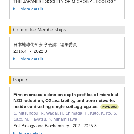
THE JAPANESE SOCIETY OF MICROBIAL ECOLOGY
More details
Committee Memberships
日本地球化学会 学会誌 編集委員
2016.4
2022.3
-
More details
Papers
First microscale data on depth profiles of microbial
N2O reduction, O2 availability, and pore networks
inside contrasting single soil aggregates
Reviewed
S. Mitsunobu, R. Wagai, H. Shimada, H. Kato, K. Ito, S.
Sato, M. Hayatsu, K. Minamisawa
Soil Biology and Biochemistry 202 2025.3
More details