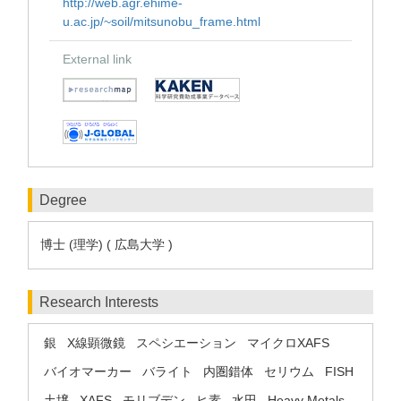
http://web.agr.ehime-
u.ac.jp/~soil/mitsunobu_frame.html
External link
Degree
博士 (理学) ( 広島大学 )
Research Interests
銀
X線顕微鏡
スペシエーション
マイクロXAFS
バイオマーカー
バライト
内圏錯体
セリウム
FISH
土壌
XAFS
モリブデン
ヒ素
水田
Heavy Metals