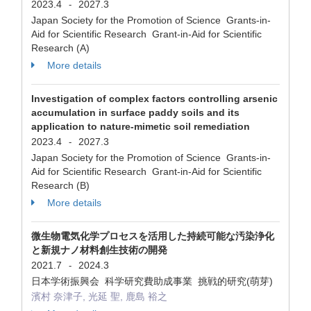
2023.4
2027.3
-
Japan Society for the Promotion of Science Grants-in-
Aid for Scientific Research Grant-in-Aid for Scientific
Research (A)
More details
Investigation of complex factors controlling arsenic
accumulation in surface paddy soils and its
application to nature-mimetic soil remediation
2023.4
2027.3
-
Japan Society for the Promotion of Science Grants-in-
Aid for Scientific Research Grant-in-Aid for Scientific
Research (B)
More details
微生物電気化学プロセスを活用した持続可能な汚染浄化
と新規ナノ材料創生技術の開発
2021.7
2024.3
-
日本学術振興会 科学研究費助成事業 挑戦的研究(萌芽)
濱村 奈津子, 光延 聖, 鹿島 裕之