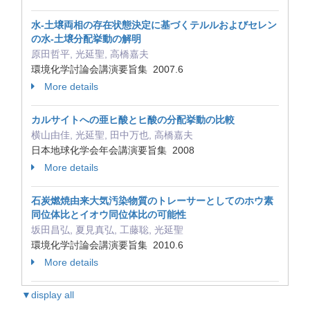
水‐土壌両相の存在状態決定に基づくテルルおよびセレン
の水‐土壌分配挙動の解明
原田哲平, 光延聖, 高橋嘉夫
環境化学討論会講演要旨集 2007.6
More details
カルサイトへの亜ヒ酸とヒ酸の分配挙動の比較
横山由佳, 光延聖, 田中万也, 高橋嘉夫
日本地球化学会年会講演要旨集 2008
More details
石炭燃焼由来大気汚染物質のトレーサーとしてのホウ素
同位体比とイオウ同位体比の可能性
坂田昌弘, 夏見真弘, 工藤聡, 光延聖
環境化学討論会講演要旨集 2010.6
More details
▼display all