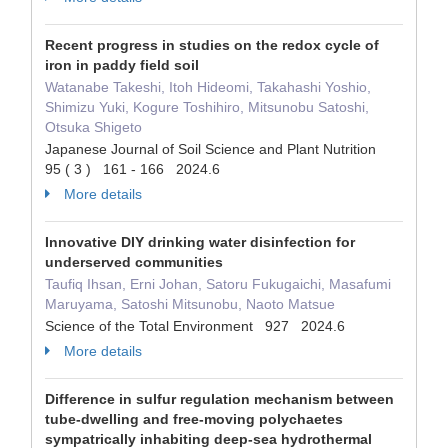
Recent progress in studies on the redox cycle of
iron in paddy field soil
Watanabe Takeshi, Itoh Hideomi, Takahashi Yoshio,
Shimizu Yuki, Kogure Toshihiro, Mitsunobu Satoshi,
Otsuka Shigeto
Japanese Journal of Soil Science and Plant Nutrition
95 ( 3 ) 161 - 166 2024.6
More details
Innovative DIY drinking water disinfection for
underserved communities
Taufiq Ihsan, Erni Johan, Satoru Fukugaichi, Masafumi
Maruyama, Satoshi Mitsunobu, Naoto Matsue
Science of the Total Environment 927 2024.6
More details
Difference in sulfur regulation mechanism between
tube-dwelling and free-moving polychaetes
sympatrically inhabiting deep-sea hydrothermal