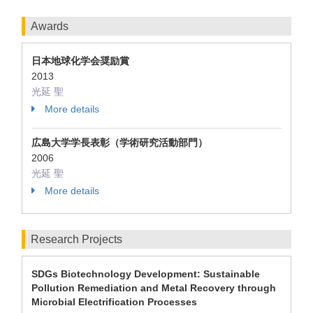
Awards
日本地球化学会奨励賞
2013
光延 聖
More details
広島大学学長表彰（学術研究活動部門）
2006
光延 聖
More details
Research Projects
SDGs Biotechnology Development: Sustainable
Pollution Remediation and Metal Recovery through
Microbial Electrification Processes