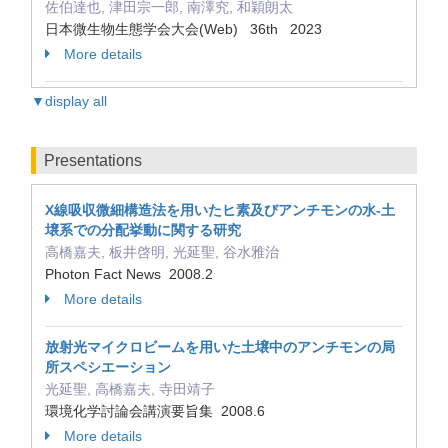
佐伯達也, 津田宗一郎, 南澤究, 和穎朗太
日本微生物生態学会大会(Web) 36th 2023
More details
▼display all
Presentations
X線吸収微細構造法を用いたヒ素及びアンチモンの水‐土
壌系での分配挙動に関する研究
高橋嘉夫, 板井啓明, 光延聖, 谷水雅治
Photon Fact News 2008.2
More details
放射光マイクロビームを用いた土壌中のアンチモンの局
所スペシエーション
光延聖, 高橋嘉夫, 寺田靖子
環境化学討論会講演要旨集 2008.6
More details