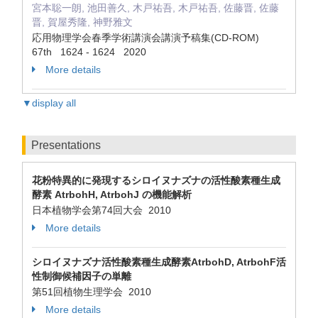
宮本聡一朗, 池田善久, 木戸祐吾, 木戸祐吾, 佐藤晋, 佐藤
晋, 賀屋秀隆, 神野雅文
応用物理学会春季学術講演会講演予稿集(CD-ROM)
67th 1624 - 1624 2020
More details
▼display all
Presentations
花粉特異的に発現するシロイヌナズナの活性酸素種生成
酵素 AtrbohH, AtrbohJ の機能解析
日本植物学会第74回大会 2010
More details
シロイヌナズナ活性酸素種生成酵素AtrbohD, AtrbohF活
性制御候補因子の単離
第51回植物生理学会 2010
More details