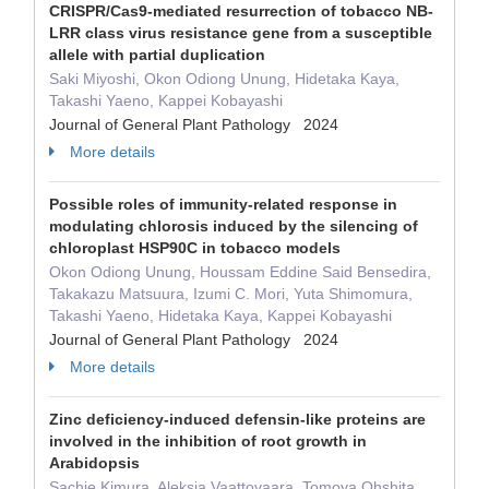
CRISPR/Cas9-mediated resurrection of tobacco NB-
LRR class virus resistance gene from a susceptible
allele with partial duplication
Saki Miyoshi, Okon Odiong Unung, Hidetaka Kaya,
Takashi Yaeno, Kappei Kobayashi
Journal of General Plant Pathology 2024
More details
Possible roles of immunity-related response in
modulating chlorosis induced by the silencing of
chloroplast HSP90C in tobacco models
Okon Odiong Unung, Houssam Eddine Said Bensedira,
Takakazu Matsuura, Izumi C. Mori, Yuta Shimomura,
Takashi Yaeno, Hidetaka Kaya, Kappei Kobayashi
Journal of General Plant Pathology 2024
More details
Zinc deficiency-induced defensin-like proteins are
involved in the inhibition of root growth in
Arabidopsis
Sachie Kimura, Aleksia Vaattovaara, Tomoya Ohshita,