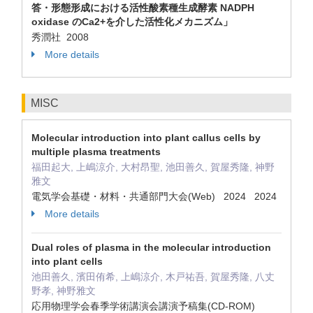
答・形態形成における活性酸素種生成酵素 NADPH
oxidase のCa2+を介した活性化メカニズム」
秀潤社 2008
More details
MISC
Molecular introduction into plant callus cells by
multiple plasma treatments
福田起大, 上嶋涼介, 大村昂聖, 池田善久, 賀屋秀隆, 神野
雅文
電気学会基礎・材料・共通部門大会(Web) 2024 2024
More details
Dual roles of plasma in the molecular introduction
into plant cells
池田善久, 濱田侑希, 上嶋涼介, 木戸祐吾, 賀屋秀隆, 八丈
野孝, 神野雅文
応用物理学会春季学術講演会講演予稿集(CD-ROM)