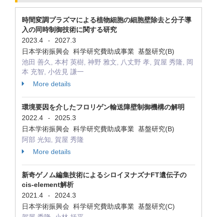
時間変調プラズマによる植物細胞の細胞壁除去と分子導
入の同時制御技術に関する研究
2023.4
2027.3
-
日本学術振興会 科学研究費助成事業 基盤研究(B)
池田 善久, 本村 英樹, 神野 雅文, 八丈野 孝, 賀屋 秀隆, 岡
本 充智, 小佐見 謙一
More details
環境要因を介したフロリゲン輸送障壁制御機構の解明
2022.4
2025.3
-
日本学術振興会 科学研究費助成事業 基盤研究(B)
阿部 光知, 賀屋 秀隆
More details
新奇ゲノム編集技術によるシロイヌナズナFT遺伝子の
cis-element解析
2021.4
2024.3
-
日本学術振興会 科学研究費助成事業 基盤研究(C)