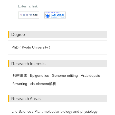
External link
Degree
PhD ( Kyoto University )
Research Interests
形態形成
Epigenetics
Genome editing
Arabidopsis
flowering
cis-element解析
Research Areas
Life Science / Plant molecular biology and physiology