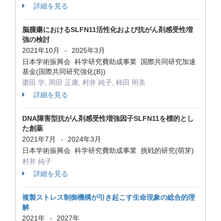
詳細を見る
脳腫瘍におけるSLFN11活性化および抗がん剤感受性増
強の検討
2021年10月
2025年3月
-
日本学術振興会 科学研究費助成事業 国際共同研究加速
基金(国際共同研究強化(B))
棗田 学, 岡田 正康, 村井 純子, 柿田 明美
詳細を見る
DNA障害型抗がん剤感受性増強因子SLFN11を標的とし
た創薬
2021年7月
2024年3月
-
日本学術振興会 科学研究費助成事業 挑戦的研究(萌芽)
村井 純子
詳細を見る
複製ストレス制御機構が引き起こす生命現象の総合的理
解
2021年
2027年
-