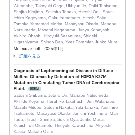
Watanabe, Takayuki Ohga, Ukhyun Jo, Daiki Taniyama,
Shojiro Kitajima, Soichiro Tanaka, Hiroshi Onji, Shun-
Ichiro Kageyama, Gaku Yamamoto, Hitoshi Saito,
Tomoko Yamamori Morita, Masayasu Okada, Manabu
Natsumeda, Masami Nagahama, Junya Kobayashi,
Akihiro Ohashi, Hiroyuki Sasanuma, Shigeki
Higashiyama, Shingo Dan, Yves Pommier, Junko Murai
Molecular cell 2025年1月
詳細を見る
Diagnosis of Leptomeningeal Disease in Diffuse
Midline Gliomas by Detection of H3F3A K27M
Mutation in Circulating Tumor DNA of Cerebrospinal
Fluid.
国際誌
Satoshi Shibuma, Jotaro On, Manabu Natsumeda,
Akihide Koyama, Haruhiko Takahashi, Jun Watanabe,
Masaki Mitobe, Satoshi Nakata, Yuki Tanaka, Yoshihiro
Tsukamoto, Masayasu Okada, Junichi Yoshimura, Mari
Tada, Hiroshi Shimizu, Soichi Oya, Junko Murai,
Kouichirou Okamoto, Hiroyuki Kawashima, Akiyoshi
Kakita, Makoto Oishi