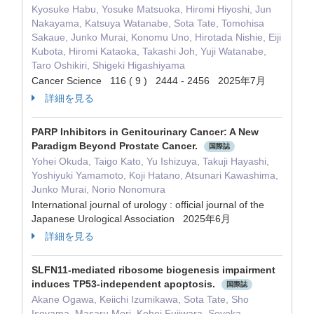
Kyosuke Habu, Yosuke Matsuoka, Hiromi Hiyoshi, Jun
Nakayama, Katsuya Watanabe, Sota Tate, Tomohisa
Sakaue, Junko Murai, Konomu Uno, Hirotada Nishie, Eiji
Kubota, Hiromi Kataoka, Takashi Joh, Yuji Watanabe,
Taro Oshikiri, Shigeki Higashiyama
Cancer Science 116 ( 9 ) 2444 - 2456 2025年7月
詳細を見る
PARP Inhibitors in Genitourinary Cancer: A New
Paradigm Beyond Prostate Cancer.
国際誌
Yohei Okuda, Taigo Kato, Yu Ishizuya, Takuji Hayashi,
Yoshiyuki Yamamoto, Koji Hatano, Atsunari Kawashima,
Junko Murai, Norio Nonomura
International journal of urology : official journal of the
Japanese Urological Association 2025年6月
詳細を見る
SLFN11-mediated ribosome biogenesis impairment
induces TP53-independent apoptosis.
国際誌
Akane Ogawa, Keiichi Izumikawa, Sota Tate, Sho
Isoyama, Masaru Mori, Kohei Fujiwara, Soyoka