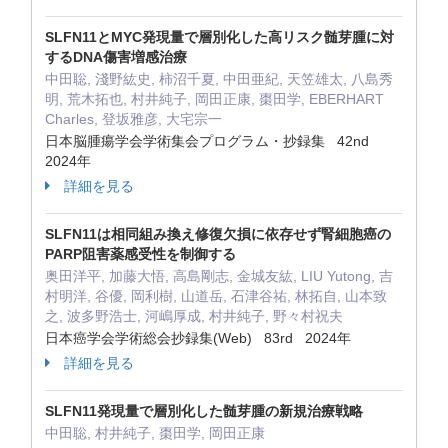
SLFN11とMYC発現量で層別化した高リスク髄芽腫に対
するDNA傷害増感治療
中田聡, 淺野紘史, 柿沼千夏, 中田亜紀, 天笠雄太, 八島秀
明, 荒木拓也, 村井純子, 岡田正康, 棗田学, EBERHART
Charles, 登坂雅彦, 大宅宗一
日本脳腫瘍学会学術集会プログラム・抄録集 42nd
2024年
詳細を見る
SLFN11は相同組み換え修復欠損に依存せず腎細胞癌の
PARP阻害薬感受性を制御する
奥田洋平, 加藤大悟, 高島剛志, 金城友紘, LIU Yutong, 吉
村明洋, 谷優, 岡利樹, 山道岳, 石津谷祐, 林拓自, 山本致
之, 波多野浩士, 河嶋厚成, 村井純子, 野々村祝夫
日本癌学会学術総会抄録集(Web) 83rd 2024年
詳細を見る
SLFN11発現量で層別化した髄芽腫の新規治療戦略
中田聡, 村井純子, 棗田学, 岡田正康