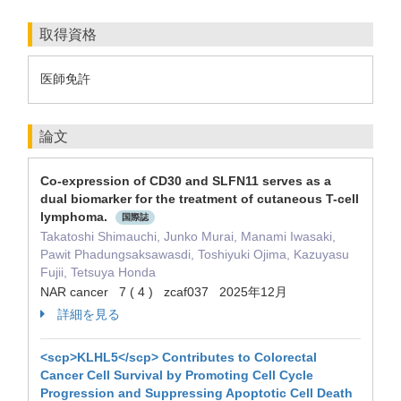
取得資格
医師免許
論文
Co-expression of CD30 and SLFN11 serves as a
dual biomarker for the treatment of cutaneous T-cell
lymphoma.
国際誌
Takatoshi Shimauchi, Junko Murai, Manami Iwasaki,
Pawit Phadungsaksawasdi, Toshiyuki Ojima, Kazuyasu
Fujii, Tetsuya Honda
NAR cancer 7 ( 4 ) zcaf037 2025年12月
詳細を見る
<scp>KLHL5</scp> Contributes to Colorectal
Cancer Cell Survival by Promoting Cell Cycle
Progression and Suppressing Apoptotic Cell Death