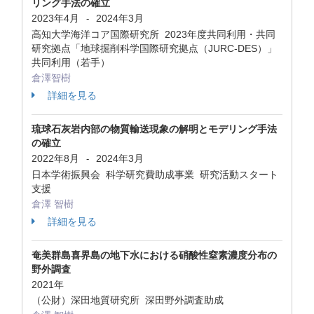
リング手法の確立
2023年4月
2024年3月
-
高知大学海洋コア国際研究所 2023年度共同利用・共同
研究拠点「地球掘削科学国際研究拠点（JURC-DES）」
共同利用（若手）
倉澤智樹
詳細を見る
琉球石灰岩内部の物質輸送現象の解明とモデリング手法
の確立
2022年8月
2024年3月
-
日本学術振興会 科学研究費助成事業 研究活動スタート
支援
倉澤 智樹
詳細を見る
奄美群島喜界島の地下水における硝酸性窒素濃度分布の
野外調査
2021年
（公財）深田地質研究所 深田野外調査助成