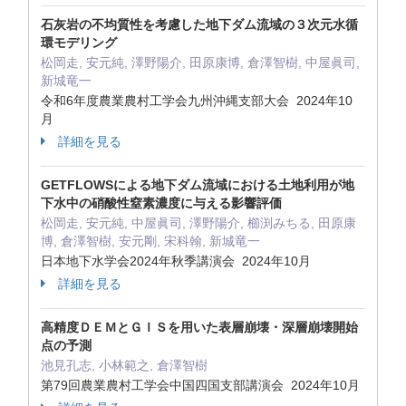
石灰岩の不均質性を考慮した地下ダム流域の３次元水循
環モデリング
松岡走, 安元純, 澤野陽介, 田原康博, 倉澤智樹, 中屋眞司,
新城竜一
令和6年度農業農村工学会九州沖縄支部大会 2024年10
月
詳細を見る
GETFLOWSによる地下ダム流域における土地利用が地
下水中の硝酸性窒素濃度に与える影響評価
松岡走, 安元純, 中屋眞司, 澤野陽介, 櫛渕みちる, 田原康
博, 倉澤智樹, 安元剛, 宋科翰, 新城竜一
日本地下水学会2024年秋季講演会 2024年10月
詳細を見る
高精度ＤＥＭとＧＩＳを用いた表層崩壊・深層崩壊開始
点の予測
池見孔志, 小林範之, 倉澤智樹
第79回農業農村工学会中国四国支部講演会 2024年10月