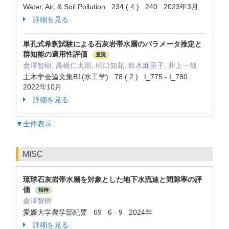
Water, Air, & Soil Pollution 234 ( 4 ) 240 2023年3月
詳細を見る
単孔式希釈試験による石灰岩帯水層のパラメータ推定と
群知能の適用性評価
査読
倉澤智樹, 高橋仁太郎, 稲口知花, 鈴木麻里子, 井上一哉
土木学会論文集B1(水工学) 78 ( 2 ) I_775 - I_780
2022年10月
詳細を見る
▼全件表示
MISC
琉球石灰岩帯水層を対象とした地下水流速と間隙率の評
価
招待
倉澤智樹
愛媛大学農学部紀要 69 6 - 9 2024年
詳細を見る