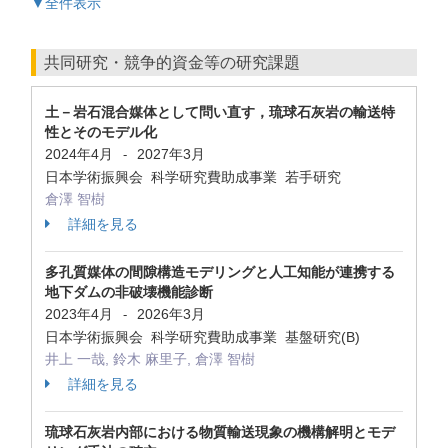
▼全件表示
共同研究・競争的資金等の研究課題
土－岩石混合媒体として問い直す，琉球石灰岩の輸送特
性とそのモデル化
2024年4月
2027年3月
-
日本学術振興会 科学研究費助成事業 若手研究
倉澤 智樹
詳細を見る
多孔質媒体の間隙構造モデリングと人工知能が連携する
地下ダムの非破壊機能診断
2023年4月
2026年3月
-
日本学術振興会 科学研究費助成事業 基盤研究(B)
井上 一哉, 鈴木 麻里子, 倉澤 智樹
詳細を見る
琉球石灰岩内部における物質輸送現象の機構解明とモデ