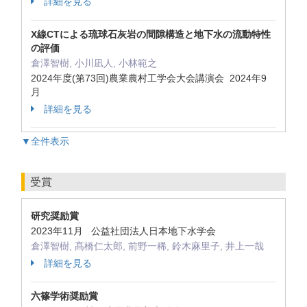
詳細を見る
X線CTによる琉球石灰岩の間隙構造と地下水の流動特性
の評価
倉澤智樹, 小川凪人, 小林範之
2024年度(第73回)農業農村工学会大会講演会 2024年9
月
詳細を見る
▼全件表示
受賞
研究奨励賞
2023年11月 公益社団法人日本地下水学会
倉澤智樹, 髙橋仁太郎, 前野一稀, 鈴木麻里子, 井上一哉
詳細を見る
六篠学術奨励賞