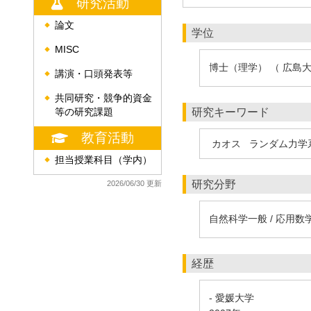
研究活動
論文
◆
学位
MISC
◆
博士（理学） （ 広島大
講演・口頭発表等
◆
共同研究・競争的資金
◆
研究キーワード
等の研究課題
教育活動
カオス
ランダム力学
担当授業科目（学内）
◆
研究分野
2026/06/30 更新
自然科学一般 / 応用
経歴
- 愛媛大学