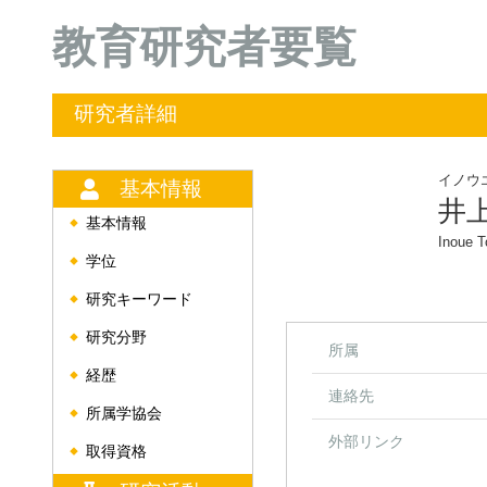
教育研究者要覧
研究者詳細
イノウ
基本情報
井
基本情報
◆
Inoue 
学位
◆
研究キーワード
◆
研究分野
◆
所属
経歴
◆
連絡先
所属学協会
◆
外部リンク
取得資格
◆