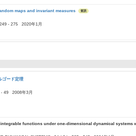
 random maps and invariant measures
査読
) 249 - 275 2020年1月
ルゴード定理
 49 2008年3月
integrable functions under one-dimensional dynamical systems wit