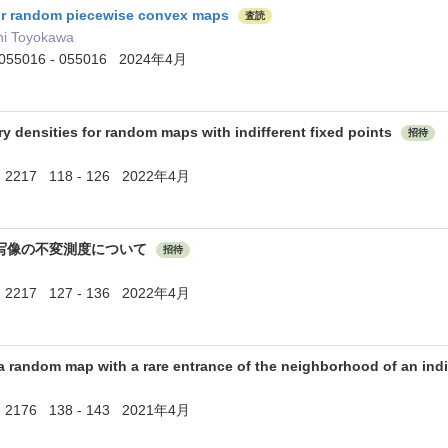
for random piecewise convex maps
査読
hi Toyokawa
 ) 055016 - 055016 2024年4月
ry densities for random maps with indifferent fixed points
招待
7 118 - 126 2022年4月
写像の不変測度について
招待
7 127 - 136 2022年4月
a random map with a rare entrance of the neighborhood of an indi
6 138 - 143 2021年4月