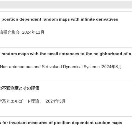
f position dependent random maps with infinite derivatives
論研究集会 2024年11月
f random maps with the small entrances to the neighborhood of a 
 Non-autonomous and Set-valued Dynamical Systems 2024年8月
の不変測度とその評価
系とエルゴード理論」 2024年3月
 for invariant measures of position dependent random maps