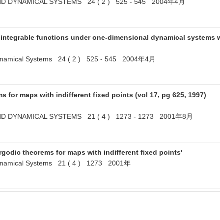
D DYNAMICAL SYSTEMS 24 ( 2 ) 525 - 545 2004年4月
integrable functions under one-dimensional dynamical systems wit
Dynamical Systems 24 ( 2 ) 525 - 545 2004年4月
s for maps with indifferent fixed points (vol 17, pg 625, 1997)
D DYNAMICAL SYSTEMS 21 ( 4 ) 1273 - 1273 2001年8月
ergodic theorems for maps with indifferent fixed points'
Dynamical Systems 21 ( 4 ) 1273 2001年