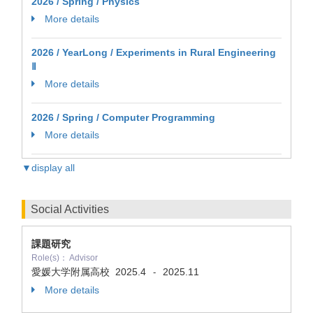
2026 / Spring / Physics
More details
2026 / YearLong / Experiments in Rural Engineering
Ⅱ
More details
2026 / Spring / Computer Programming
More details
▼display all
Social Activities
課題研究
Role(s)： Advisor
愛媛大学附属高校
2025.4
2025.11
-
More details