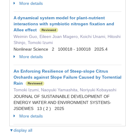
More details
A dynamical system model for plant-nutrient
interactions with symbiotic nitrogen fixation and
Allee effect
Reviewed
Weimin Guo, Eileen Joan Magero, Koichi Unami, Hitoshi
Shinjo, Tomoki Izumi
Nonlinear Science 2 100018 - 100018 2025.4
More details
An Enforcing Resilience of Steep-slope Citrus
Orchards against Slope Failure Caused by Torrential
Rain
Reviewed
Tomoki Izumi, Naoyuki Yamashita, Noriyuki Kobayashi
JOURNAL OF SUSTAINABLE DEVELOPMENT OF
ENERGY WATER AND ENVIRONMENT SYSTEMS-
JSDEWES 13 ( 2 ) 2025
More details
▼display all