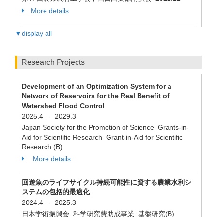
More details
▼display all
Research Projects
Development of an Optimization System for a
Network of Reservoirs for the Real Benefit of
Watershed Flood Control
2025.4
2029.3
-
Japan Society for the Promotion of Science Grants-in-
Aid for Scientific Research Grant-in-Aid for Scientific
Research (B)
More details
回遊魚のライフサイクル持続可能性に資する農業水利シ
ステムの包括的最適化
2024.4
2025.3
-
日本学術振興会 科学研究費助成事業 基盤研究(B)