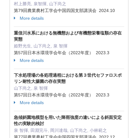
村上勝亮, 泉智揮, 山下尚之
第79回農業農村工学会中国四国支部講演会 2024.10
More details
重信川水系における無機態および有機態栄養塩類の存在
実態
姫野光生, 山下尚之, 泉 智揮
第57回日本水環境学会年会（2022年度） 2023.3
More details
下水処理場の各処理過程における第３世代セファロスポ
リン耐性大腸菌の存在実態
山下尚之, 泉 智揮
第57回日本水環境学会年会（2022年度） 2023.3
More details
急傾斜園地模型を用いた降雨強度の違いによる斜面安定
性の実験的検討
泉 智揮, 田淵完斗, 岡川達哉, 山下尚之, 小林範之
第77回農業農村工学会中国四国支部講演会 2022.12