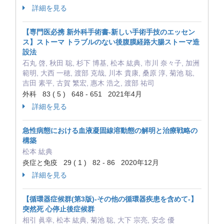
詳細を見る
【専門医必携 新外科手術書-新しい手術手技のエッセン
ス】ストーマ トラブルのない後腹膜経路大腸ストーマ造
設法
石丸 啓, 秋田 聡, 杉下 博基, 松本 紘典, 市川 奈々子, 加洲
範明, 大西 一穂, 渡部 克哉, 川本 貴康, 桑原 淳, 菊池 聡,
吉田 素平, 古賀 繁宏, 惠木 浩之, 渡部 祐司
外科 83 ( 5 ) 648 - 651 2021年4月
詳細を見る
急性病態における血液凝固線溶動態の解明と治療戦略の
構築
松本 紘典
炎症と免疫 29 ( 1 ) 82 - 86 2020年12月
詳細を見る
【循環器症候群(第3版)-その他の循環器疾患を含めて-】
突然死 心停止後症候群
相引 眞幸, 松本 紘典, 菊池 聡, 大下 宗亮, 安念 優