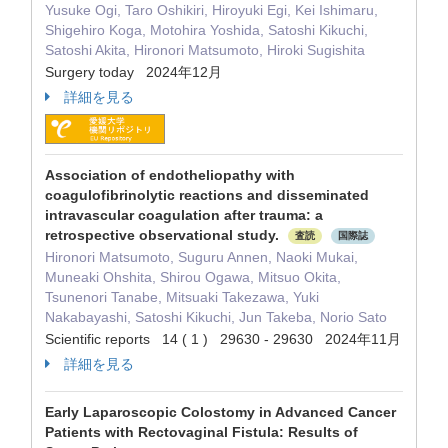
Yusuke Ogi, Taro Oshikiri, Hiroyuki Egi, Kei Ishimaru,
Shigehiro Koga, Motohira Yoshida, Satoshi Kikuchi,
Satoshi Akita, Hironori Matsumoto, Hiroki Sugishita
Surgery today 2024年12月
詳細を見る
Association of endotheliopathy with
coagulofibrinolytic reactions and disseminated
intravascular coagulation after trauma: a
retrospective observational study.
査読
国際誌
Hironori Matsumoto, Suguru Annen, Naoki Mukai,
Muneaki Ohshita, Shirou Ogawa, Mitsuo Okita,
Tsunenori Tanabe, Mitsuaki Takezawa, Yuki
Nakabayashi, Satoshi Kikuchi, Jun Takeba, Norio Sato
Scientific reports 14 ( 1 ) 29630 - 29630 2024年11月
詳細を見る
Early Laparoscopic Colostomy in Advanced Cancer
Patients with Rectovaginal Fistula: Results of