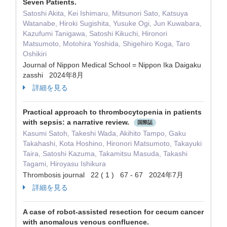
Seven Patients.
Satoshi Akita, Kei Ishimaru, Mitsunori Sato, Katsuya
Watanabe, Hiroki Sugishita, Yusuke Ogi, Jun Kuwabara,
Kazufumi Tanigawa, Satoshi Kikuchi, Hironori
Matsumoto, Motohira Yoshida, Shigehiro Koga, Taro
Oshikiri
Journal of Nippon Medical School = Nippon Ika Daigaku
zasshi 2024年8月
詳細を見る
Practical approach to thrombocytopenia in patients
with sepsis: a narrative review.
国際誌
Kasumi Satoh, Takeshi Wada, Akihito Tampo, Gaku
Takahashi, Kota Hoshino, Hironori Matsumoto, Takayuki
Taira, Satoshi Kazuma, Takamitsu Masuda, Takashi
Tagami, Hiroyasu Ishikura
Thrombosis journal 22 ( 1 ) 67 - 67 2024年7月
詳細を見る
A case of robot-assisted resection for cecum cancer
with anomalous venous confluence.