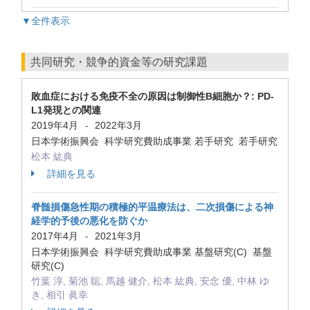
▼全件表示
共同研究・競争的資金等の研究課題
敗血症における免疫不全の原因は制御性B細胞か？: PD-
L1発現との関連
2019年4月
2022年3月
-
日本学術振興会 科学研究費助成事業 若手研究 若手研究
松本 紘典
詳細を見る
脊髄損傷急性期の積極的平温療法は、二次損傷による神
経学的予後の悪化を防ぐか
2017年4月
2021年3月
-
日本学術振興会 科学研究費助成事業 基盤研究(C) 基盤
研究(C)
竹葉 淳, 菊池 聡, 馬越 健介, 松本 紘典, 安念 優, 中林 ゆ
き, 相引 眞幸