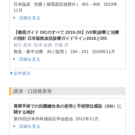
日本臨床 別冊 ( 循環器症候群III ) 401 - 406 2019年
11月
詳細を見る
【徹底ガイド DICのすべて 2019-20】(VII章)診断と治療
の指針 日本版敗血症診療ガイドライン2016とDIC
相引 眞幸, 松本 紘典, 竹葉 淳
救急・集中治療 30 ( 臨増 ) 234 - 241 2018年11月
詳細を見る
▼全件表示
講演・口頭発表等
胃癌手術での抗菌縫合糸の使用と手術部位感染（SSI）に
関する検討
第25回日本外科感染症学会総会 2012年11月
詳細を見る