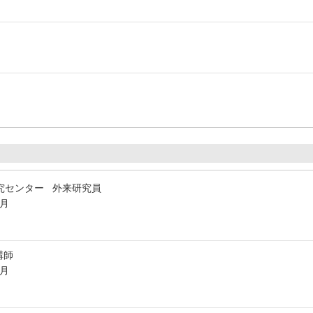
究センター 外来研究員
3月
講師
9月