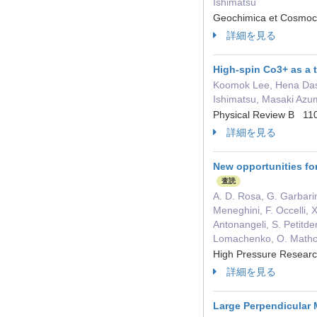
Ishimatsu
Geochimica et Cosmo
詳細を見る
High-spin Co3+ as a 
Koomok Lee, Hena Das,
Ishimatsu, Masaki Azu
Physical Review B 1
詳細を見る
New opportunities fo
査読
A. D. Rosa, G. Garbarino
Meneghini, F. Occelli, 
Antonangeli, S. Petitde
Lomachenko, O. Math
High Pressure Resea
詳細を見る
Large Perpendicular 