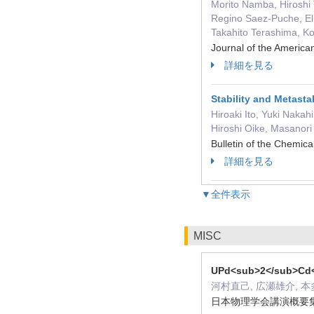
Morito Namba, Hiroshi 
Regino Saez-Puche, Eli
Takahito Terashima, Ko
Journal of the Ameri
詳細を見る
Stability and Metasta
Hiroaki Ito, Yuki Naka
Hiroshi Oike, Masanori
Bulletin of the Chemi
詳細を見る
▼全件表示
MISC
UPd<sub>2</su
河村直己, 広瀬雄介, 本
日本物理学会講演概要集(CD