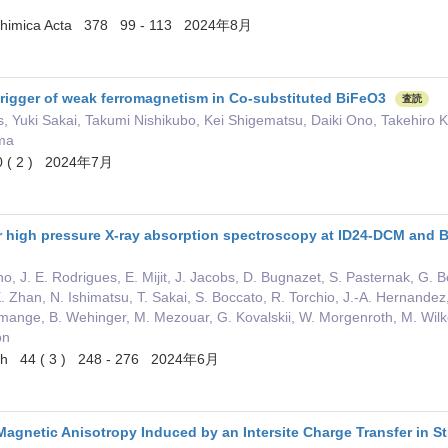
chimica Acta 378 99 - 113 2024年8月
trigger of weak ferromagnetism in Co-substituted BiFeO3
査読
 Yuki Sakai, Takumi Nishikubo, Kei Shigematsu, Daiki Ono, Takehiro
ma
10 ( 2 ) 2024年7月
r high pressure X-ray absorption spectroscopy at ID24-DCM and BM
, J. E. Rodrigues, E. Mijit, J. Jacobs, D. Bugnazet, S. Pasternak, G. Ber
X. Zhan, N. Ishimatsu, T. Sakai, S. Boccato, R. Torchio, J.-A. Hernandez
mange, B. Wehinger, M. Mezouar, G. Kovalskii, W. Morgenroth, M. Wilke, A
on
rch 44 ( 3 ) 248 - 276 2024年6月
Magnetic Anisotropy Induced by an Intersite Charge Transfer in