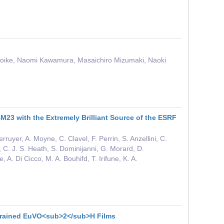
 Koike, Naomi Kawamura, Masaichiro Mizumaki, Naoki
23 with the Extremely Brilliant Source of the ESRF
ruyer, A. Moyne, C. Clavel, F. Perrin, S. Anzellini, C.
, C. J. S. Heath, S. Dominijanni, G. Morard, D.
. Di Cicco, M. A. Bouhifd, T. Irifune, K. A.
 Strained EuVO<sub>2</sub>H Films