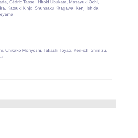
ada, Cédric Tassel, Hiroki Ubukata, Masayuki Ochi,
a, Katsuki Kinjo, Shunsaku Kitagawa, Kenji Ishida,
ageyama
hi, Chikako Moriyoshi, Takashi Toyao, Ken-ichi Shimizu,
ga
郎