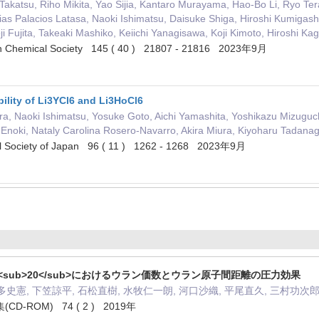
Takatsu, Riho Mikita, Yao Sijia, Kantaro Murayama, Hao-Bo Li, Ryo Ter
as Palacios Latasa, Naoki Ishimatsu, Daisuke Shiga, Hiroshi Kumigashir
ji Fujita, Takeaki Mashiko, Keiichi Yanagisawa, Koji Kimoto, Hiroshi K
can Chemical Society 145 ( 40 ) 21807 - 21816 2023年9月
bility of Li3YCl6 and Li3HoCl6
hira, Naoki Ishimatsu, Yosuke Goto, Aichi Yamashita, Yoshikazu Mizuguc
 Enoki, Nataly Carolina Rosero-Navarro, Akira Miura, Kiyoharu Tadana
cal Society of Japan 96 ( 11 ) 1262 - 1268 2023年9月
b>Cd<sub>20</sub>におけるウラン価数とウラン原子間距離の圧力効果
多史憲, 下笠諒平, 石松直樹, 水牧仁一朗, 河口沙織, 平尾直久, 三村功次
-ROM) 74 ( 2 ) 2019年