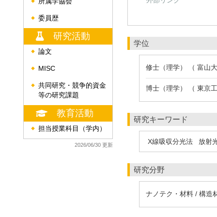
外部リンク
所属学協会
◆
委員歴
◆
研究活動
学位
論文
◆
修士（理学） （ 富山大
MISC
◆
共同研究・競争的資金
◆
博士（理学） （ 東京工
等の研究課題
教育活動
研究キーワード
担当授業科目（学内）
◆
X線吸収分光法
放射
2026/06/30 更新
研究分野
ナノテク・材料 / 構