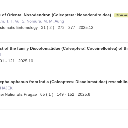
e of Oriental Nosodendron (Coleoptera: Nosodendroidea)
Reviewe
ham, T. T. Vu, S. Nomura, M. M. Aung
ystematic Entomology 31 ( 2 ) 273 - 277 2025.12
t of the family Discolomatidae (Coleoptera: Coccinelloidea) of t
I
01 - 121 2025.10
 Cephalophanus from India (Coleoptera: Discolomatidae) resembli
í HÁJEK
ei Nationalis Pragae 65 ( 1 ) 149 - 152 2025.8