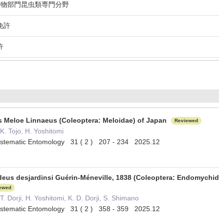
動物部門昆虫類専門分野
免許
許
s Meloe Linnaeus (Coleoptera: Meloidae) of Japan
Reviewed
K. Tojo, H. Yoshitomi
ystematic Entomology 31 ( 2 ) 207 - 234 2025.12
deus desjardinsi Guérin-Méneville, 1838 (Coleoptera: Endomychid
ewed
T. Dorji, H. Yoshitomi, K. D. Dorji, S. Shimano
ystematic Entomology 31 ( 2 ) 358 - 359 2025.12