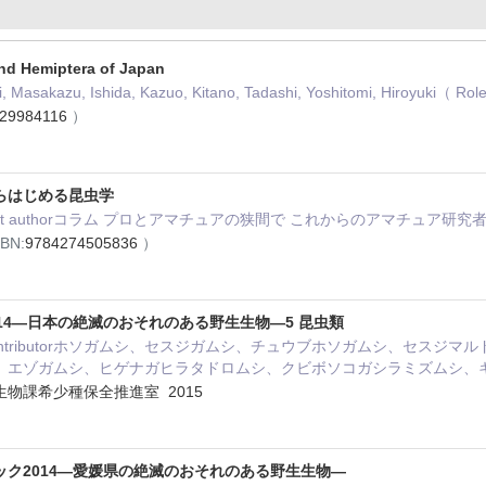
nd Hemiptera of Japan
, Masakazu, Ishida, Kazuo, Kitano, Tadashi, Yoshitomi, Hiroyuki（ Ro
829984116
）
らはじめる昆虫学
Joint authorコラム プロとアマチュアの狭間で これからのアマチュア
BN:
9784274505836
）
14―日本の絶滅のおそれのある野生生物―5 昆虫類
 Contributorホソガムシ、セスジガムシ、チュウブホソガムシ、セ
、エゾガムシ、ヒゲナガヒラタドロムシ、クビボソコガシラミズムシ、
物課希少種保全推進室 2015
ク2014―愛媛県の絶滅のおそれのある野生生物―