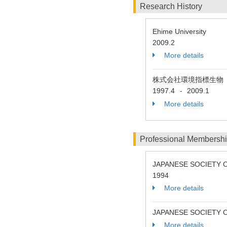
Research History
Ehime University
2009.2
More details
株式会社環境指標生物
1997.4
2009.1
-
More details
Professional Membersh
JAPANESE SOCIETY
1994
More details
JAPANESE SOCIETY 
More details