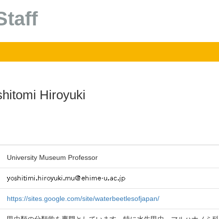
taff
hitomi Hiroyuki
University Museum Professor
https://sites.google.com/site/waterbeetlesofjapan/