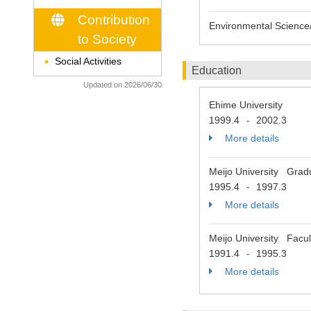
Contribution
Environmental Science/
to Society
Social Activities
◆
Education
Updated on 2026/06/30
Ehime University
1999.4
2002.3
-
More details
Meijo University Gradua
1995.4
1997.3
-
More details
Meijo University Facult
1991.4
1995.3
-
More details