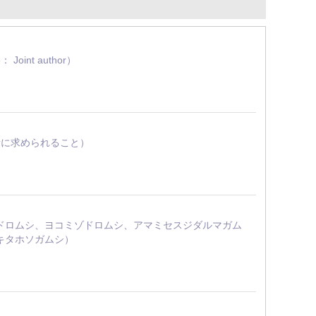
le： Joint author）
研究者に求められること）
スジマルドロムシ、ヨコミゾドロムシ、アマミセスジダルマガム
キタホソガムシ）