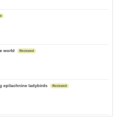
d
he world
Reviewed
ng epilachnine ladybirds
Reviewed