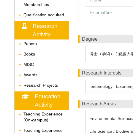
Profile
Memberships
External link
Qualification acquired
◆
Research
Activity
Degree
Papers
◆
博士（学術） ( 愛媛大
Books
◆
MISC
◆
Research Interests
Awards
◆
Research Projects
◆
entomology
taxonom
Education
Research Areas
Activity
Teaching Experience
◆
Environmental Science/A
(On-campus)
Teaching Experience
Life Science / Biodiver
◆