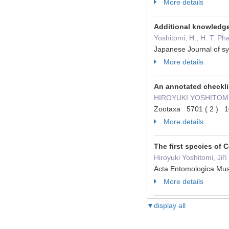
More details
Additional knowledg
Yoshitomi, H., H. T. P
Japanese Journal of s
More details
An annotated checklis
HIROYUKI YOSHITOM
Zootaxa 5701 ( 2 ) 1
More details
The first species of
Hiroyuki Yoshitomi, Jiř
Acta Entomologica Mus
More details
▼display all