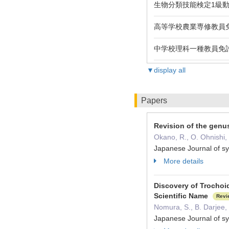
生物分類技能検定1級
高等学校農業専修教員
中学校理科一種教員免
▼display all
Papers
Revision of the genu
Okano, R., O. Ohnishi, 
Japanese Journal of s
More details
Discovery of Trochoi
Scientific Name
Revi
Nomura, S., B. Darjee, 
Japanese Journal of s