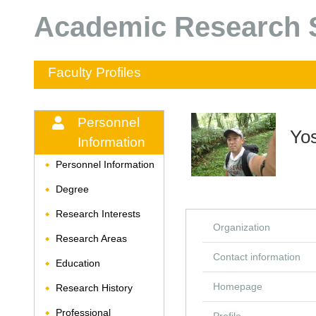
Academic Research S
Faculty Profiles
Personnel
Yos
Information
Personnel Information
◆
Degree
◆
Research Interests
◆
Organization
Research Areas
◆
Contact information
Education
◆
Homepage
Research History
◆
Professional
◆