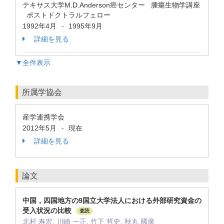
テキサス大学M.D.Anderson癌センター 腫瘍生物学講座
ポストドクトラルフェロー
1992年4月
1995年9月
-
詳細を見る
▼全件表示
所属学協会
産学連携学会
2012年5月
現在
-
詳細を見る
論文
中国，四国地方の9国立大学法人における外部研究資金の
受入状況の比較
査読
北村 寿宏, 川崎 一正, 竹下 哲史, 秋丸 國廣