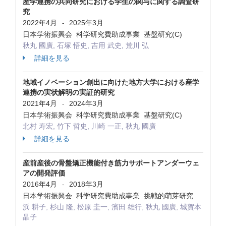
産学連携の共同研究における学生の関与に関する調査研
究
2022年4月
2025年3月
-
日本学術振興会 科学研究費助成事業 基盤研究(C)
秋丸 國廣, 石塚 悟史, 吉用 武史, 荒川 弘
詳細を見る
地域イノベーション創出に向けた地方大学における産学
連携の実状解明の実証的研究
2021年4月
2024年3月
-
日本学術振興会 科学研究費助成事業 基盤研究(C)
北村 寿宏, 竹下 哲史, 川崎 一正, 秋丸 國廣
詳細を見る
産前産後の骨盤矯正機能付き筋力サポートアンダーウェ
アの開発評価
2016年4月
2018年3月
-
日本学術振興会 科学研究費助成事業 挑戦的萌芽研究
浜 耕子, 杉山 隆, 松原 圭一, 濱田 雄行, 秋丸 國廣, 城賀本
晶子