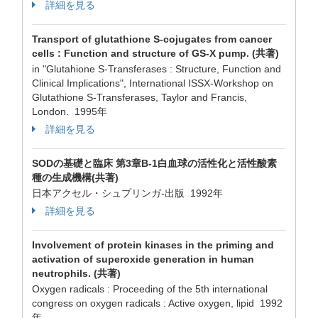
詳細を見る
Transport of glutathione S-cojugates from cancer
cells : Function and structure of GS-X pump. (共著)
in "Glutahione S-Transferases : Structure, Function and
Clinical Implications", International ISSX-Workshop on
Glutathione S-Transferases, Taylor and Francis,
London. 1995年
詳細を見る
SODの基礎と臨床 第3章B-1白血球の活性化と活性酸素
種の生成機構(共著)
日本アクセル・シュプリンガ-出版 1992年
詳細を見る
Involvement of protein kinases in the priming and
activation of superoxide generation in human
neutrophils. (共著)
Oxygen radicals : Proceeding of the 5th international
congress on oxygen radicals : Active oxygen, lipid 1992
年