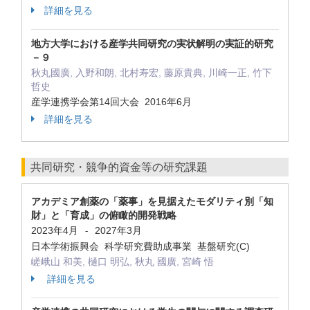
詳細を見る
地方大学における産学共同研究の実状解明の実証的研究
－９
秋丸國廣, 入野和朗, 北村寿宏, 藤原貴典, 川崎一正, 竹下
哲史
産学連携学会第14回大会 2016年6月
詳細を見る
共同研究・競争的資金等の研究課題
アカデミア創薬の「薬事」を見据えたモダリティ別「知
財」と「育成」の俯瞰的開発戦略
2023年4月
2027年3月
-
日本学術振興会 科学研究費助成事業 基盤研究(C)
嵯峨山 和美, 樋口 明弘, 秋丸 國廣, 宮崎 悟
詳細を見る