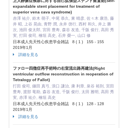
上大静脈症候群に対する自己拡張型ステント留置術(Self-
expandable stent placement for treatment of
superior vena cava syndrome)
赤澤 祐介, 鈴木 萌子, 中尾 恭久, 東 晴彦, 佐々木 康浩, 藤
井 昭, 上谷 晃由, 青野 潤, 永井 啓行, 西村 和久, 井上 勝
次, 池田 俊太郎, 宮田 豊寿, 森谷 友造, 千阪 俊行, 高田 秀
実, 打田 俊司, 檜垣 高史, 石井 榮一, 山口 修
日本成人先天性心疾患学会雑誌 8 ( 1 ) 155 - 155
2019年1月
詳細を見る
ファロー四徴症再手術時の右室流出路再建法(Right
ventricular outflow reconstruction in reoperation of
Tetralogy of Fallot)
打田 俊司, 鎌田 真弓, 浪口 謙治, 康 利章, 泉谷 裕則, 宮田
豊寿, 渡部 竜助, 森谷 友造, 千阪 俊行, 太田 雅明, 高田 秀
実, 赤澤 祐介, 檜垣 高史
日本成人先天性心疾患学会雑誌 8 ( 1 ) 128 - 128
2019年1月
詳細を見る