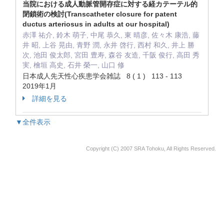
当院における成人動脈管開存症に対する経カテーテル的
閉鎖術の検討(Transcatheter closure for patent
ductus arteriosus in adults at our hospital)
赤澤 祐介, 鈴木 萌子, 中尾 恭久, 東 晴彦, 佐々木 康浩, 藤
井 昭, 上谷 晃由, 青野 潤, 永井 啓行, 西村 和久, 井上 勝
次, 池田 俊太郎, 宮田 豊寿, 森谷 友造, 千阪 俊行, 高田 秀
実, 檜垣 高史, 石井 榮一, 山口 修
日本成人先天性心疾患学会雑誌 8 ( 1 ) 113 - 113
2019年1月
詳細を見る
▼全件表示
Copyright (C) 2007 SRA Tohoku, All Rights Reserved.