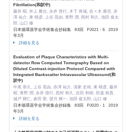
Fibrillation(和訳中)
藤井 昭, 井上 勝次, 永井 啓行, 木下 将城, 佐々木 康浩, 赤
澤 祐介, 東 晴彦, 上谷 晃由, 青野 潤, 西村 和久, 池田 俊太
郎, 山口 修
日本循環器学会学術集会抄録集 83回 PJ021 - 6 2019
年3月
詳細を見る
Evaluation of Plaque Characteristics with Multi-
detector Row Computed Tomography Based on
Diluted Contrast-injection Protocol Compared with
Integrated Backscatter Intravascular Ultrasound(和
訳中)
中尾 恭久, 上谷 晃由, 赤澤 祐介, 清家 史靖, 東 晴彦, 藤井
昭, 青野 潤, 永井 啓行, 西村 和久, 吉田 和樹, 田邉 裕貴,
城戸 輝仁, 倉田 聖, 望月 輝一, 池田 俊太郎, 山口 修
日本循環器学会学術集会抄録集 83回 PJ020 - 1 2019
年3月
詳細を見る