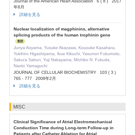
Journal of the American Heart Association 6 ( 8 ) 2017
年8月
詳細を見る
Nuclear localization of magphinins, alternative
splicing products of the human trophinin gene
査読
Junya Aoyama, Yusuke Akazawa, Kousuke Kasahara,
Yukihiro Higashiyama, Ikue Kikuchi, Yasunori Fukumoto,
Sakura Saburi, Yuji Nakayama, Michiko N. Fukuda,
Naoto Yamaguchi
JOURNAL OF CELLULAR BIOCHEMISTRY 103 ( 3 )
765 - 777 2008年2月
詳細を見る
MISC
Clinical Significance of Atrial Electromechanical
Conduction Time during Long-term Follow-up in
Patients after Catheter Ablation for Atrial