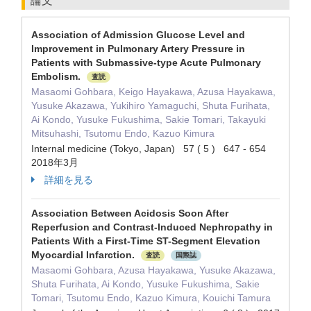
論文
Association of Admission Glucose Level and
Improvement in Pulmonary Artery Pressure in
Patients with Submassive-type Acute Pulmonary
Embolism.
査読
Masaomi Gohbara, Keigo Hayakawa, Azusa Hayakawa,
Yusuke Akazawa, Yukihiro Yamaguchi, Shuta Furihata,
Ai Kondo, Yusuke Fukushima, Sakie Tomari, Takayuki
Mitsuhashi, Tsutomu Endo, Kazuo Kimura
Internal medicine (Tokyo, Japan) 57 ( 5 ) 647 - 654
2018年3月
詳細を見る
Association Between Acidosis Soon After
Reperfusion and Contrast-Induced Nephropathy in
Patients With a First-Time ST-Segment Elevation
Myocardial Infarction.
査読
国際誌
Masaomi Gohbara, Azusa Hayakawa, Yusuke Akazawa,
Shuta Furihata, Ai Kondo, Yusuke Fukushima, Sakie
Tomari, Tsutomu Endo, Kazuo Kimura, Kouichi Tamura