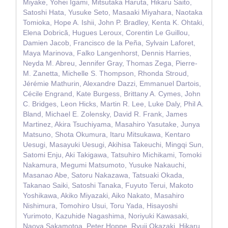
Miyake, Yohei Igami, Mitsutaka Haruta, Hikaru Saito,
Satoshi Hata, Yusuke Seto, Masaaki Miyahara, Naotaka
Tomioka, Hope A. Ishii, John P. Bradley, Kenta K. Ohtaki,
Elena Dobrică, Hugues Leroux, Corentin Le Guillou,
Damien Jacob, Francisco de la Peña, Sylvain Laforet,
Maya Marinova, Falko Langenhorst, Dennis Harries,
Neyda M. Abreu, Jennifer Gray, Thomas Zega, Pierre‐
M. Zanetta, Michelle S. Thompson, Rhonda Stroud,
Jérémie Mathurin, Alexandre Dazzi, Emmanuel Dartois,
Cécile Engrand, Kate Burgess, Brittany A. Cymes, John
C. Bridges, Leon Hicks, Martin R. Lee, Luke Daly, Phil A.
Bland, Michael E. Zolensky, David R. Frank, James
Martinez, Akira Tsuchiyama, Masahiro Yasutake, Junya
Matsuno, Shota Okumura, Itaru Mitsukawa, Kentaro
Uesugi, Masayuki Uesugi, Akihisa Takeuchi, Mingqi Sun,
Satomi Enju, Aki Takigawa, Tatsuhiro Michikami, Tomoki
Nakamura, Megumi Matsumoto, Yusuke Nakauchi,
Masanao Abe, Satoru Nakazawa, Tatsuaki Okada,
Takanao Saiki, Satoshi Tanaka, Fuyuto Terui, Makoto
Yoshikawa, Akiko Miyazaki, Aiko Nakato, Masahiro
Nishimura, Tomohiro Usui, Toru Yada, Hisayoshi
Yurimoto, Kazuhide Nagashima, Noriyuki Kawasaki,
Naoya Sakamotoa, Peter Hoppe, Ryuji Okazaki, Hikaru