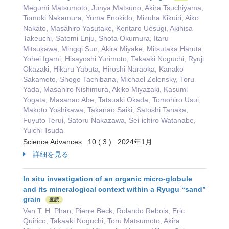
Megumi Matsumoto, Junya Matsuno, Akira Tsuchiyama,
Tomoki Nakamura, Yuma Enokido, Mizuha Kikuiri, Aiko
Nakato, Masahiro Yasutake, Kentaro Uesugi, Akihisa
Takeuchi, Satomi Enju, Shota Okumura, Itaru
Mitsukawa, Mingqi Sun, Akira Miyake, Mitsutaka Haruta,
Yohei Igami, Hisayoshi Yurimoto, Takaaki Noguchi, Ryuji
Okazaki, Hikaru Yabuta, Hiroshi Naraoka, Kanako
Sakamoto, Shogo Tachibana, Michael Zolensky, Toru
Yada, Masahiro Nishimura, Akiko Miyazaki, Kasumi
Yogata, Masanao Abe, Tatsuaki Okada, Tomohiro Usui,
Makoto Yoshikawa, Takanao Saiki, Satoshi Tanaka,
Fuyuto Terui, Satoru Nakazawa, Sei-ichiro Watanabe,
Yuichi Tsuda
Science Advances 10 ( 3 ) 2024年1月
詳細を見る
In situ investigation of an organic micro‐globule
and its mineralogical context within a Ryugu “sand”
grain
査読
Van T. H. Phan, Pierre Beck, Rolando Rebois, Eric
Quirico, Takaaki Noguchi, Toru Matsumoto, Akira