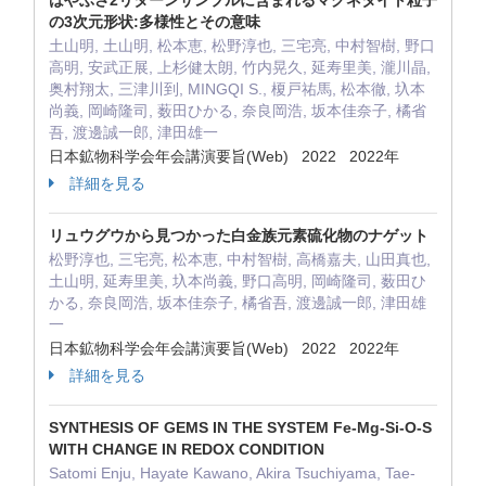
はやぶさ2リターンサンプルに含まれるマグネタイト粒子
の3次元形状:多様性とその意味
土山明, 土山明, 松本恵, 松野淳也, 三宅亮, 中村智樹, 野口
高明, 安武正展, 上杉健太朗, 竹内晃久, 延寿里美, 瀧川晶,
奥村翔太, 三津川到, MINGQI S., 榎戸祐馬, 松本徹, 圦本
尚義, 岡崎隆司, 薮田ひかる, 奈良岡浩, 坂本佳奈子, 橘省
吾, 渡邊誠一郎, 津田雄一
日本鉱物科学会年会講演要旨(Web) 2022 2022年
詳細を見る
リュウグウから見つかった白金族元素硫化物のナゲット
松野淳也, 三宅亮, 松本恵, 中村智樹, 高橋嘉夫, 山田真也,
土山明, 延寿里美, 圦本尚義, 野口高明, 岡崎隆司, 薮田ひ
かる, 奈良岡浩, 坂本佳奈子, 橘省吾, 渡邊誠一郎, 津田雄
一
日本鉱物科学会年会講演要旨(Web) 2022 2022年
詳細を見る
SYNTHESIS OF GEMS IN THE SYSTEM Fe-Mg-Si-O-S
WITH CHANGE IN REDOX CONDITION
Satomi Enju, Hayate Kawano, Akira Tsuchiyama, Tae-