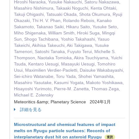
Hiroshi Naraoka, Yusuke Nakauchi, Satoru Nakazawa,
Masahiro Nishimura, Takaaki Noguchi, Kenta Ohtaki,
Takuji Ohigashi, Tatsuaki Okada, Shota Okumura, Ryuji
Okazaki, Thi H. V. Phan, Rolando Rebois, Kanako
Sakamoto, Takanao Saiki, Hikaru Saito, Yusuke Seto,
Miho Shigenaka, William Smith, Hiroki Suga, Mingqi
Sun, Shogo Tachibana, Yoshio Takahashi, Yasuo
Takeichi, Akihisa Takeuchi, Aki Takigawa, Yusuke
Tamenori, Satoshi Tanaka, Fuyuto Terui, Michelle S.
Thompson, Naotaka Tomioka, Akira Tsuchiyama, Yuichi
Tsuda, Kentaro Uesugi, Masayuki Uesugi, Tomohiro
Usui, Maximilien Verdier‐Paoletti, Daisuke Wakabayashi,
Sei‐ichiro Watanabe, Toru Yada, Shohei Yamashita,
Masahiro Yasutake, Kasumi Yogata, Makoto Yoshikawa,
Hisayoshi Yurimoto, Pierre‐M. Zanetta, Thomas Zega,
Michael E. Zolensky
Meteoritics &amp; Planetary Science 2024年1月
詳細を見る
Microstructural and chemical features of impact
melts on Ryugu particle surfaces: Records of
interplanetary dust hit on asteroid Ryugu
査読