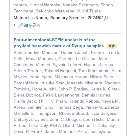
Yabuta, Hiroshi Naraoka, Kanako Sakamoto, Shogo
Tachibana, Sei‐ichiro Watanabe, Yuichi Tsuda
Meteoritics &amp; Planetary Science 2024年1月
詳細を見る
Four‐dimensional‐STEM analysis of the
phyllosilicate‐rich matrix of Ryugu samples
査読
Bahae‐eddine Mouloud, Damien Jacob, Francisco de la
Peña, Maya Marinova, Corentin Le Guillou, Jean‐
Christophe Viennet, Sylvain Laforet, Hugues Leroux,
Adrien Teurtrie, Takaaki Noguchi, Toru Matsumoto, Akira
Miyake, Yohei Igami, Mitsutaka Haruta, Hikaru Saito,
Satoshi Hata, Yusuke Seto, Masaaki Miyahara, Naotaka
Tomioka, Hope A. Ishii, John P. Bradley, Kenta K. Ohtaki,
Elena Dobrica, Falko Langenhorst, Dennis Harries,
Pierre Beck, Thi H. V. Phan, Rolando Rebois, Neyda M.
Abreu, Jennifer Gray, Thomas Zega, Pierre‐M. Zanetta,
Michelle S. Thompson, Rhonda Stroud, Kate Burgess,
Brittany A. Cymes, John C. Bridges, Leon Hicks, Martin
R. Lee, Luke Daly, Phil A. Bland, Michael E. Zolensky,
David R. Frank, James Martinez, Akira Tsuchiyama,