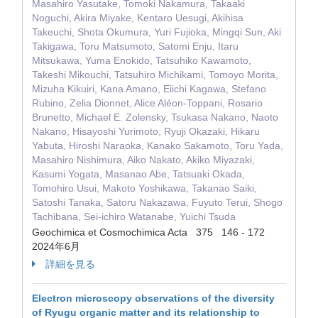
Masahiro Yasutake, Tomoki Nakamura, Takaaki
Noguchi, Akira Miyake, Kentaro Uesugi, Akihisa
Takeuchi, Shota Okumura, Yuri Fujioka, Mingqi Sun, Aki
Takigawa, Toru Matsumoto, Satomi Enju, Itaru
Mitsukawa, Yuma Enokido, Tatsuhiko Kawamoto,
Takeshi Mikouchi, Tatsuhiro Michikami, Tomoyo Morita,
Mizuha Kikuiri, Kana Amano, Eiichi Kagawa, Stefano
Rubino, Zelia Dionnet, Alice Aléon-Toppani, Rosario
Brunetto, Michael E. Zolensky, Tsukasa Nakano, Naoto
Nakano, Hisayoshi Yurimoto, Ryuji Okazaki, Hikaru
Yabuta, Hiroshi Naraoka, Kanako Sakamoto, Toru Yada,
Masahiro Nishimura, Aiko Nakato, Akiko Miyazaki,
Kasumi Yogata, Masanao Abe, Tatsuaki Okada,
Tomohiro Usui, Makoto Yoshikawa, Takanao Saiki,
Satoshi Tanaka, Satoru Nakazawa, Fuyuto Terui, Shogo
Tachibana, Sei-ichiro Watanabe, Yuichi Tsuda
Geochimica et Cosmochimica Acta 375 146 - 172
2024年6月
詳細を見る
Electron microscopy observations of the diversity
of Ryugu organic matter and its relationship to