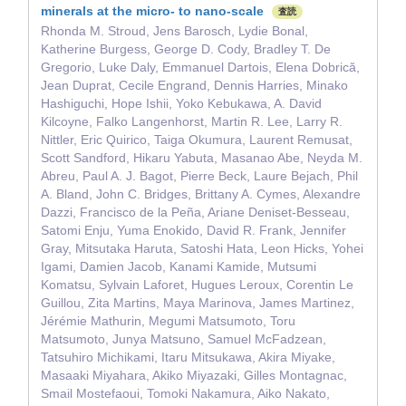
minerals at the micro‐ to nano‐scale
査読
Rhonda M. Stroud, Jens Barosch, Lydie Bonal,
Katherine Burgess, George D. Cody, Bradley T. De
Gregorio, Luke Daly, Emmanuel Dartois, Elena Dobrică,
Jean Duprat, Cecile Engrand, Dennis Harries, Minako
Hashiguchi, Hope Ishii, Yoko Kebukawa, A. David
Kilcoyne, Falko Langenhorst, Martin R. Lee, Larry R.
Nittler, Eric Quirico, Taiga Okumura, Laurent Remusat,
Scott Sandford, Hikaru Yabuta, Masanao Abe, Neyda M.
Abreu, Paul A. J. Bagot, Pierre Beck, Laure Bejach, Phil
A. Bland, John C. Bridges, Brittany A. Cymes, Alexandre
Dazzi, Francisco de la Peña, Ariane Deniset‐Besseau,
Satomi Enju, Yuma Enokido, David R. Frank, Jennifer
Gray, Mitsutaka Haruta, Satoshi Hata, Leon Hicks, Yohei
Igami, Damien Jacob, Kanami Kamide, Mutsumi
Komatsu, Sylvain Laforet, Hugues Leroux, Corentin Le
Guillou, Zita Martins, Maya Marinova, James Martinez,
Jérémie Mathurin, Megumi Matsumoto, Toru
Matsumoto, Junya Matsuno, Samuel McFadzean,
Tatsuhiro Michikami, Itaru Mitsukawa, Akira Miyake,
Masaaki Miyahara, Akiko Miyazaki, Gilles Montagnac,
Smail Mostefaoui, Tomoki Nakamura, Aiko Nakato,