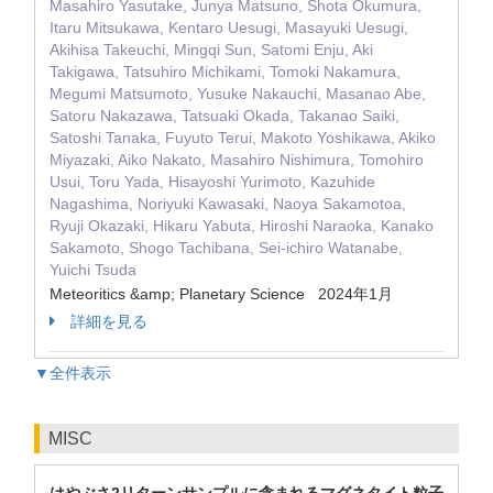
Masahiro Yasutake, Junya Matsuno, Shota Okumura,
Itaru Mitsukawa, Kentaro Uesugi, Masayuki Uesugi,
Akihisa Takeuchi, Mingqi Sun, Satomi Enju, Aki
Takigawa, Tatsuhiro Michikami, Tomoki Nakamura,
Megumi Matsumoto, Yusuke Nakauchi, Masanao Abe,
Satoru Nakazawa, Tatsuaki Okada, Takanao Saiki,
Satoshi Tanaka, Fuyuto Terui, Makoto Yoshikawa, Akiko
Miyazaki, Aiko Nakato, Masahiro Nishimura, Tomohiro
Usui, Toru Yada, Hisayoshi Yurimoto, Kazuhide
Nagashima, Noriyuki Kawasaki, Naoya Sakamotoa,
Ryuji Okazaki, Hikaru Yabuta, Hiroshi Naraoka, Kanako
Sakamoto, Shogo Tachibana, Sei‐ichiro Watanabe,
Yuichi Tsuda
Meteoritics &amp; Planetary Science 2024年1月
詳細を見る
▼全件表示
MISC