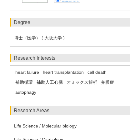
Degree
博士（医学） ( 大阪大学 )
Research Interests
heart failure
heart transplantation
cell death
補助循環
補助人工心臓
オミックス解析
弁膜症
autophagy
Research Areas
Life Science / Molecular biology
Life Science / Cardiology