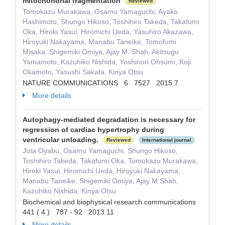
mitochondrial fragmentation
Reviewed
Tomokazu Murakawa, Osamu Yamaguchi, Ayako
Hashimoto, Shungo Hikoso, Toshihiro Takeda, Takafumi
Oka, Hiroki Yasui, Hiromichi Ueda, Yasuhiro Akazawa,
Hiroyuki Nakayama, Manabu Taneike, Tomofumi
Misaka, Shigemiki Omiya, Ajay M. Shah, Akitsugu
Yamamoto, Kazuhiko Nishida, Yoshinori Ohsumi, Koji
Okamoto, Yasushi Sakata, Kinya Otsu
NATURE COMMUNICATIONS 6 7527 2015.7
More details
Autophagy-mediated degradation is necessary for
regression of cardiac hypertrophy during
ventricular unloading.
Reviewed
International journal
Jota Oyabu, Osamu Yamaguchi, Shungo Hikoso,
Toshihiro Takeda, Takafumi Oka, Tomokazu Murakawa,
Hiroki Yasui, Hiromichi Ueda, Hiroyuki Nakayama,
Manabu Taneike, Shigemiki Omiya, Ajay M Shah,
Kazuhiko Nishida, Kinya Otsu
Biochemical and biophysical research communications
441 ( 4 ) 787 - 92 2013.11
More details