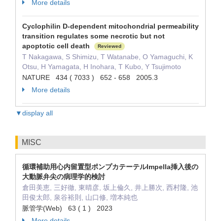
More details
Cyclophilin D-dependent mitochondrial permeability
transition regulates some necrotic but not
apoptotic cell death
Reviewed
T Nakagawa, S Shimizu, T Watanabe, O Yamaguchi, K
Otsu, H Yamagata, H Inohara, T Kubo, Y Tsujimoto
NATURE 434 ( 7033 ) 652 - 658 2005.3
More details
▼display all
MISC
循環補助用心内留置型ポンプカテーテルImpella挿入後の
大動脈弁尖の病理学的検討
倉田美恵, 三好徹, 東晴彦, 坂上倫久, 井上勝次, 西村隆, 池
田俊太郎, 泉谷裕則, 山口修, 増本純也
脈管学(Web) 63 ( 1 ) 2023
More details