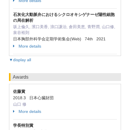
More details
石灰化大動脈弁におけるシクロオキシゲナーゼ陽性細胞
の局在解析
坂上倫久, 濱口美香, 浪口謙治, 倉田美恵, 青野潤, 山口修,
泉谷裕則
日本胸部外科学会定期学術集会(Web) 74th 2021
More details
▼display all
Awards
佐藤賞
2018.3 日本心臓財団
山口 修
More details
学長特別賞