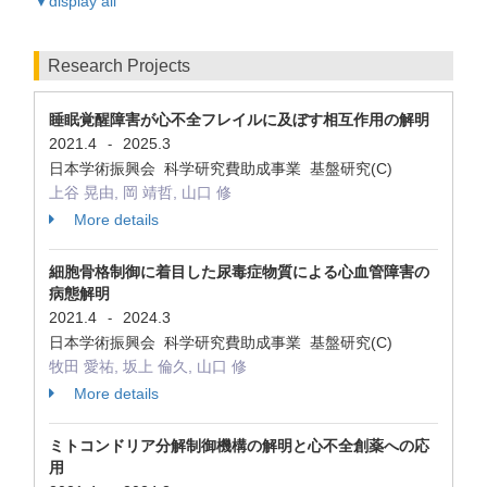
▼display all
Research Projects
睡眠覚醒障害が心不全フレイルに及ぼす相互作用の解明
2021.4
2025.3
-
日本学術振興会 科学研究費助成事業 基盤研究(C)
上谷 晃由, 岡 靖哲, 山口 修
More details
細胞骨格制御に着目した尿毒症物質による心血管障害の
病態解明
2021.4
2024.3
-
日本学術振興会 科学研究費助成事業 基盤研究(C)
牧田 愛祐, 坂上 倫久, 山口 修
More details
ミトコンドリア分解制御機構の解明と心不全創薬への応
用