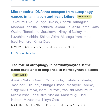
Mitochondrial DNA that escapes from autophagy
causes inflammation and heart failure
Reviewed
Takafumi Oka, Shungo Hikoso, Osamu Yamaguchi,
Manabu Taneike, Toshihiro Takeda, Takahito Tamai, Jota
Oyabu, Tomokazu Murakawa, Hiroyuki Nakayama,
Kazuhiko Nishida, Shizuo Akira, Akitsugu Yamamoto,
Issei Komuro, Kinya Otsu
Nature 485 ( 7397 ) 251 - 255 2012.5
More details
The role of autophagy in cardiomyocytes in the
basal state and in response to hemodynamic stress
Reviewed
Atsuko Nakai, Osamu Yamaguchi, Toshihiro Takeda,
Yoshiharu Higuchi, Shungo Hikoso, Masayuki Taniike,
Shigemiki Omiya, Isamu Mizote, Yasushi Matsumura,
Michio Asahi, Kazuhiko Nishida, Masatsugu Hori,
Noboru Mizushima, Kinya Otsu
NATURE MEDICINE 13 ( 5 ) 619 - 624 2007.5