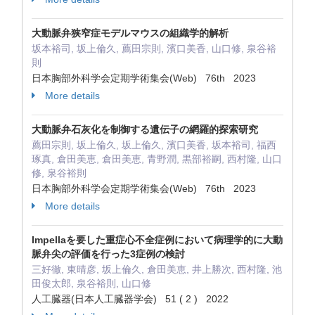
大動脈弁狭窄症モデルマウスの組織学的解析
坂本裕司, 坂上倫久, 薦田宗則, 濱口美香, 山口修, 泉谷裕
則
日本胸部外科学会定期学術集会(Web) 76th 2023
More details
大動脈弁石灰化を制御する遺伝子の網羅的探索研究
薦田宗則, 坂上倫久, 坂上倫久, 濱口美香, 坂本裕司, 福西
琢真, 倉田美恵, 倉田美恵, 青野潤, 黒部裕嗣, 西村隆, 山口
修, 泉谷裕則
日本胸部外科学会定期学術集会(Web) 76th 2023
More details
Impellaを要した重症心不全症例において病理学的に大動
脈弁尖の評価を行った3症例の検討
三好徹, 東晴彦, 坂上倫久, 倉田美恵, 井上勝次, 西村隆, 池
田俊太郎, 泉谷裕則, 山口修
人工臓器(日本人工臓器学会) 51 ( 2 ) 2022