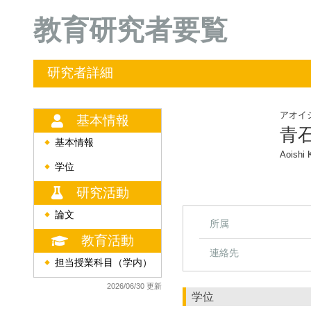
教育研究者要覧
研究者詳細
アオイ
基本情報
青
基本情報
◆
Aoishi 
学位
◆
研究活動
論文
◆
所属
教育活動
連絡先
担当授業科目（学内）
◆
2026/06/30 更新
学位