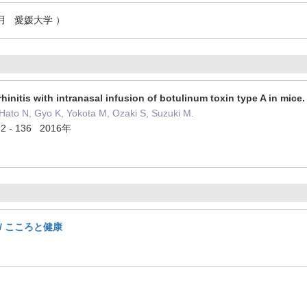
年9月 愛媛大学 ）
rhinitis with intranasal infusion of botulinum toxin type A in mice.
 Hato N, Gyo K, Yokota M, Ozaki S, Suzuki M.
32 - 136 2016年
 / こころと健康