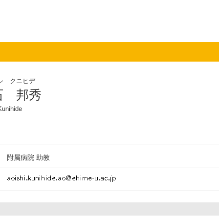
シ クニヒデ
石 邦秀
Kunihide
附属病院 助教