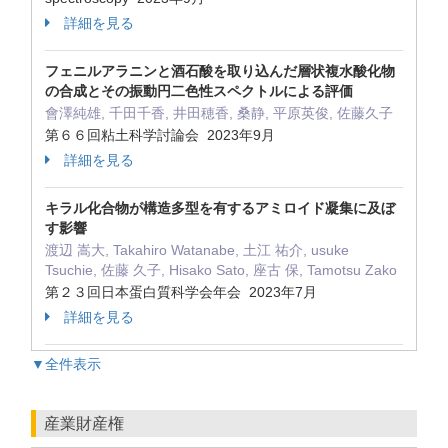
詳細を見る
フェニルアラニンと酒石酸を取り込んだ層状複水酸化物
の合成とその振動円二色性スペクトルによる評価
會澤純雄, 千田千香, 井田穂香, 桑静, 平原英俊, 佐藤久子
第６６回粘土科学討論会 2023年9月
詳細を見る
キラル化合物が構造多型を有するアミロイド凝集に及ぼ
す影響
渡辺 嵩大, Takahiro Watanabe, 土江 祐介, usuke
Tsuchie, 佐藤 久子, Hisako Sato, 座古 保, Tamotsu Zako
第２３回日本蛋白質科学会年会 2023年7月
詳細を見る
▼全件表示
産業財産権