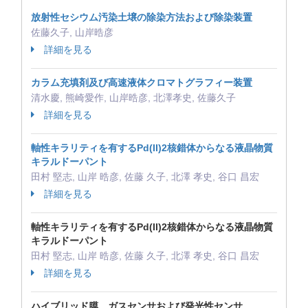
放射性セシウム汚染土壌の除染方法および除染装置
佐藤久子, 山岸晧彦
詳細を見る
カラム充填剤及び高速液体クロマトグラフィー装置
清水慶, 熊崎愛作, 山岸晧彦, 北澤孝史, 佐藤久子
詳細を見る
軸性キラリティを有するPd(II)2核錯体からなる液晶物質
キラルドーパント
田村 堅志, 山岸 晧彦, 佐藤 久子, 北澤 孝史, 谷口 昌宏
詳細を見る
軸性キラリティを有するPd(II)2核錯体からなる液晶物質
キラルドーパント
田村 堅志, 山岸 晧彦, 佐藤 久子, 北澤 孝史, 谷口 昌宏
詳細を見る
ハイブリッド膜、ガスセンサおよび発光性センサ