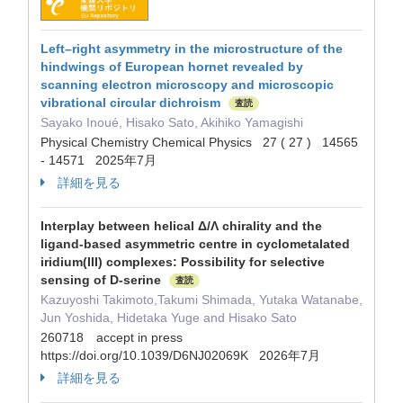
Left–right asymmetry in the microstructure of the
hindwings of European hornet revealed by
scanning electron microscopy and microscopic
vibrational circular dichroism
査読
Sayako Inoué, Hisako Sato, Akihiko Yamagishi
Physical Chemistry Chemical Physics 27 ( 27 ) 14565
- 14571 2025年7月
詳細を見る
Interplay between helical Δ/Λ chirality and the
ligand-based asymmetric centre in cyclometalated
iridium(III) complexes: Possibility for selective
sensing of D-serine
査読
Kazuyoshi Takimoto,Takumi Shimada, Yutaka Watanabe,
Jun Yoshida, Hidetaka Yuge and Hisako Sato
260718 accept in press
https://doi.org/10.1039/D6NJ02069K 2026年7月
詳細を見る