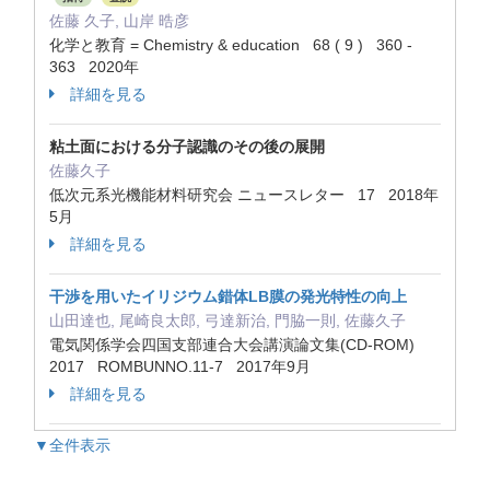
佐藤 久子, 山岸 晧彦
化学と教育 = Chemistry & education 68 ( 9 ) 360 -
363 2020年
詳細を見る
粘土面における分子認識のその後の展開
佐藤久子
低次元系光機能材料研究会 ニュースレター 17 2018年
5月
詳細を見る
干渉を用いたイリジウム錯体LB膜の発光特性の向上
山田達也, 尾崎良太郎, 弓達新治, 門脇一則, 佐藤久子
電気関係学会四国支部連合大会講演論文集(CD-ROM)
2017 ROMBUNNO.11‐7 2017年9月
詳細を見る
▼全件表示