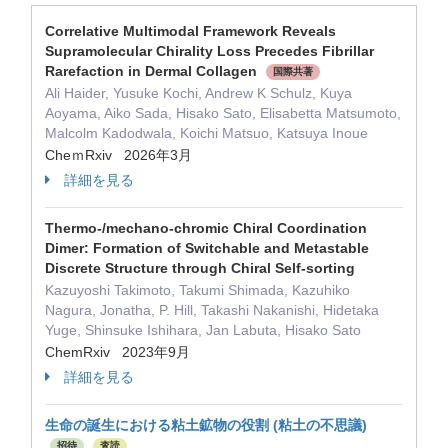
Correlative Multimodal Framework Reveals
Supramolecular Chirality Loss Precedes Fibrillar
Rarefaction in Dermal Collagen
国際共著
Ali Haider, Yusuke Kochi, Andrew K Schulz, Kuya
Aoyama, Aiko Sada, Hisako Sato, Elisabetta Matsumoto,
Malcolm Kadodwala, Koichi Matsuo, Katsuya Inoue
CheｍRxiv 2026年3月
詳細を見る
Thermo-/mechano-chromic Chiral Coordination
Dimer: Formation of Switchable and Metastable
Discrete Structure through Chiral Self-sorting
Kazuyoshi Takimoto, Takumi Shimada, Kazuhiko
Nagura, Jonatha, P. Hill, Takashi Nakanishi, Hidetaka
Yuge, Shinsuke Ishihara, Jan Labuta, Hisako Sato
ChemRxiv 2023年9月
詳細を見る
生命の誕生における粘土鉱物の役割 (粘土の不思議)
招待
査読