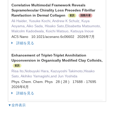
Correlative Multimodal Framework Reveals
Supramolecular Chirality Loss Precedes Fibrillar
Rarefaction in Dermal Collagen
査読
国際共著
Ali Haider, Yusuke Kochi, Andrew K Schulz, Kuya
Aoyama, Aiko Sada, Hisako Sato,Elisabetta Matsumoto,
Malcolm Kadodwala, Koichi Matsuo, Katsuya Inoue
ACS Nano 10.1021/acsnano.6c06602 2026年7月
詳細を見る
Enhancement of Triplet-Triplet Annihilation
Upconversion in Organically Modified Clay Colloids,
査読
Risa Ito,Nobuyuki Hara, Kazuyoshi Takimoto,Hisako
Sato, Akihiko Yamagishi,and Jun Yoshida
Phys. Chem. Chem. Phys 28 ( 28 ) 17688 - 17695
2026年6月
詳細を見る
▼全件表示