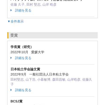
佐藤 久子, 田村 堅志, 山岸 晧彦
詳細を見る
▼全件表示
受賞
学長賞（研究）
2022年10月 愛媛大学
詳細を見る
日本粘土学会論文賞
2022年9月 一般社団法人日本粘土学会
田村堅志, 山下浩, 小暮敏博, 森田昌敏, 山岸晧彦, 佐藤久
子
詳細を見る
BCSJ賞