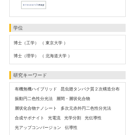
学位
博士（工学） （ 東京大学 ）
博士（理学） （ 北海道大学 ）
研究キーワード
有機無機ハイブリッド
昆虫翅タンパク質２次構造分布
振動円二色性分光法
層間・層状化合物
層状化合物ナノシート
多次元赤外円二色性分光法
合成サポナイト
光電流
光学分割
光伝導性
光アップコンバージョン
伝導性