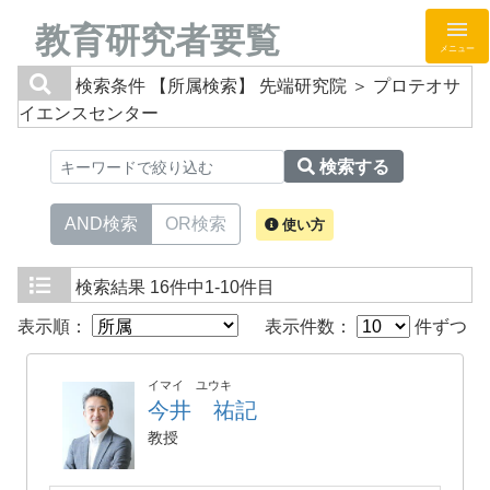
教育研究者要覧
メニュー
検索条件
【所属検索】 先端研究院 ＞ プロテオサ
イエンスセンター
検索する
AND検索
OR検索
使い方
検索結果
16件中1-10件目
表示順：
表示件数：
件ずつ
イマイ ユウキ
今井 祐記
教授