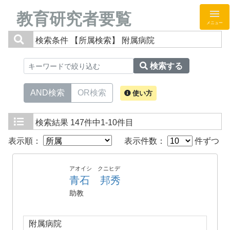
教育研究者要覧
メニュー
検索条件
【所属検索】 附属病院
検索する
AND検索
OR検索
使い方
検索結果
147件中1-10件目
表示順：
表示件数：
件ずつ
アオイシ クニヒデ
青石 邦秀
助教
附属病院