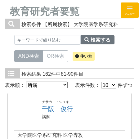
教育研究者要覧
メニュー
検索条件
【所属検索】 大学院医学系研究科
検索する
AND検索
OR検索
使い方
検索結果
162件中81-90件目
表示順：
表示件数：
件ずつ
チサカ トシユキ
千阪 俊行
講師
大学院医学系研究科 医学専攻