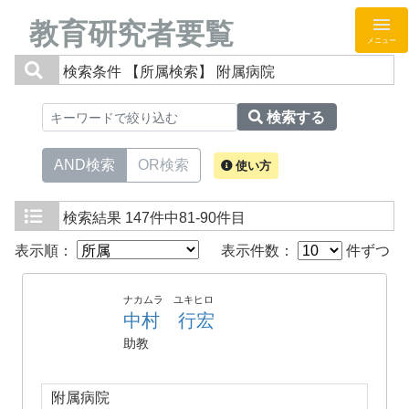
教育研究者要覧
メニュー
検索条件
【所属検索】 附属病院
検索する
AND検索
OR検索
使い方
検索結果
147件中81-90件目
表示順：
表示件数：
件ずつ
ナカムラ ユキヒロ
中村 行宏
助教
附属病院