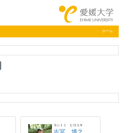
ホーム
ヨシトミ ヒロユキ
吉冨 博之