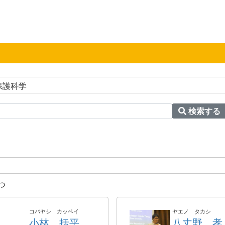
保護科学
検索する
つ
コバヤシ カッペイ
ヤエノ タカシ
小林 括平
八丈野 孝