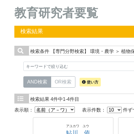
教育研究者要覧
検索結果
検索条件
【専門分野検索】 環境・農学 ＞ 植物
AND検索
OR検索
使い方
検索結果
4件中1-4件目
表示順：
表示件数：
件ず
アユカワ ユウ
鮎川 侑