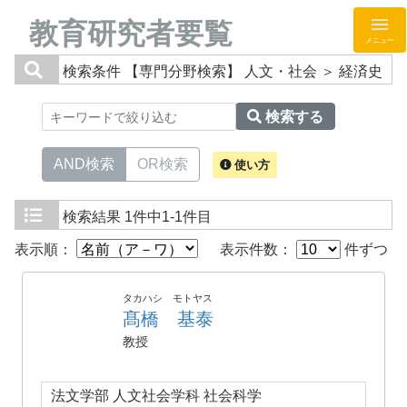
教育研究者要覧
メニュー
検索条件
【専門分野検索】 人文・社会 ＞ 経済史
検索する
AND検索
OR検索
使い方
検索結果
1件中1-1件目
表示順：
表示件数：
件ずつ
タカハシ モトヤス
髙橋 基泰
教授
法文学部 人文社会学科 社会科学