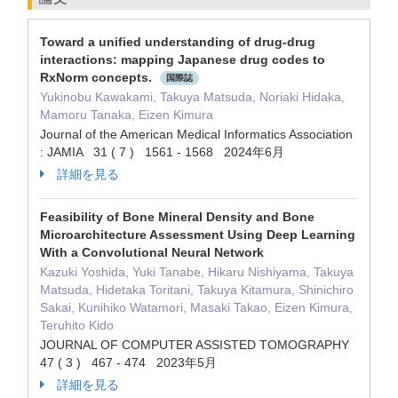
Toward a unified understanding of drug-drug
interactions: mapping Japanese drug codes to
RxNorm concepts.
国際誌
Yukinobu Kawakami, Takuya Matsuda, Noriaki Hidaka,
Mamoru Tanaka, Eizen Kimura
Journal of the American Medical Informatics Association
: JAMIA 31 ( 7 ) 1561 - 1568 2024年6月
詳細を見る
Feasibility of Bone Mineral Density and Bone
Microarchitecture Assessment Using Deep Learning
With a Convolutional Neural Network
Kazuki Yoshida, Yuki Tanabe, Hikaru Nishiyama, Takuya
Matsuda, Hidetaka Toritani, Takuya Kitamura, Shinichiro
Sakai, Kunihiko Watamori, Masaki Takao, Eizen Kimura,
Teruhito Kido
JOURNAL OF COMPUTER ASSISTED TOMOGRAPHY
47 ( 3 ) 467 - 474 2023年5月
詳細を見る