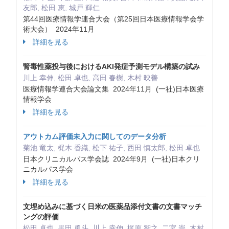
友郎, 松田 恵, 城戸 輝仁
第44回医療情報学連合大会（第25回日本医療情報学会学
術大会） 2024年11月
詳細を見る
腎毒性薬投与後におけるAKI発症予測モデル構築の試み
川上 幸伸, 松田 卓也, 高田 春樹, 木村 映善
医療情報学連合大会論文集 2024年11月 (一社)日本医療
情報学会
詳細を見る
アウトカム評価未入力に関してのデータ分析
菊池 竜太, 梶木 香織, 松下 祐子, 西田 慎太郎, 松田 卓也
日本クリニカルパス学会誌 2024年9月 (一社)日本クリ
ニカルパス学会
詳細を見る
文埋め込みに基づく日米の医薬品添付文書の文書マッチ
ングの評価
松田 卓也, 黒田 勇斗, 川上 幸伸, 梶原 智之, 二宮 崇, 木村