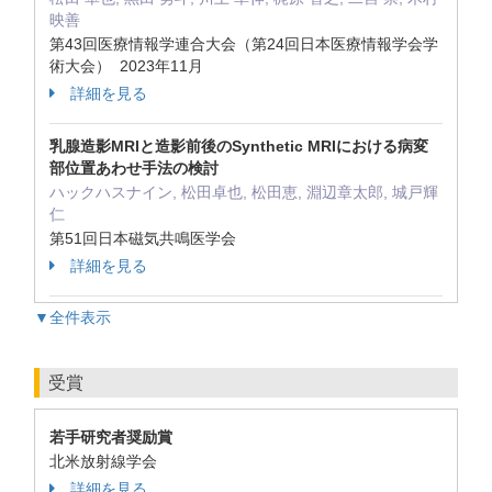
映善
第43回医療情報学連合大会（第24回日本医療情報学会学
術大会） 2023年11月
詳細を見る
乳腺造影MRIと造影前後のSynthetic MRIにおける病変
部位置あわせ手法の検討
ハックハスナイン, 松田卓也, 松田恵, 淵辺章太郎, 城戸輝
仁
第51回日本磁気共鳴医学会
詳細を見る
▼全件表示
受賞
若手研究者奨励賞
北米放射線学会
詳細を見る