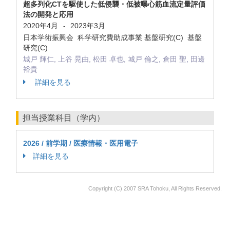
超多列化CTを駆使した低侵襲・低被曝心筋血流定量評価
法の開発と応用
2020年4月
2023年3月
-
日本学術振興会 科学研究費助成事業 基盤研究(C) 基盤
研究(C)
城戸 輝仁, 上谷 晃由, 松田 卓也, 城戸 倫之, 倉田 聖, 田邊
裕貴
詳細を見る
担当授業科目（学内）
2026 / 前学期 / 医療情報・医用電子
詳細を見る
Copyright (C) 2007 SRA Tohoku, All Rights Reserved.