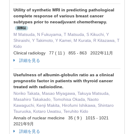
Utility of synthetic MRI in predicting pathological
complete response of various breast cancer
subtypes prior to neoadjuvant chemotherapy.
国際誌
M Matsuda, N Fukuyama, T Matsuda, S Kikuchi, Y
Shiraishi, Y Takimoto, Y Kamei, M Kurata, R Kitazawa, T
Kido
Clinical radiology 77 ( 11 ) 855 - 863 2022年11月
詳細を見る
Usefulness of albumin-globulin ratio as a clinical
prognostic factor in patients with thyroid cancer
treated with radioiodine.
Noriko Takata, Masao Miyagawa, Takuya Matsuda,
Masahiro Takakado, Tomohisa Okada, Naoto
Kawaguchi, Kenji Makita, Hirofumi Ishikawa, Shintaro
Tsuruoka, Kotaro Uwatsu, Teruhito Kido
Annals of nuclear medicine 35 ( 9 ) 1015 - 1021
2021年9月
詳細を見る