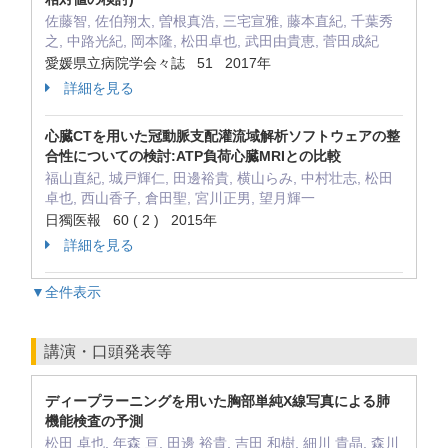
佐藤智, 佐伯翔太, 曽根真浩, 三宅宣雅, 藤本直紀, 千葉秀
之, 中路光紀, 岡本隆, 松田卓也, 武田由貴恵, 菅田成紀
愛媛県立病院学会々誌 51 2017年
詳細を見る
心臓CTを用いた冠動脈支配灌流域解析ソフトウェアの整
合性についての検討:ATP負荷心臓MRIとの比較
福山直紀, 城戸輝仁, 田邊裕貴, 横山らみ, 中村壮志, 松田
卓也, 西山香子, 倉田聖, 宮川正男, 望月輝一
日獨医報 60 ( 2 ) 2015年
詳細を見る
▼全件表示
講演・口頭発表等
ディープラーニングを用いた胸部単純X線写真による肺
機能検査の予測
松田 卓也, 年森 亘, 田邊 裕貴, 吉田 和樹, 細川 貴晶, 森川