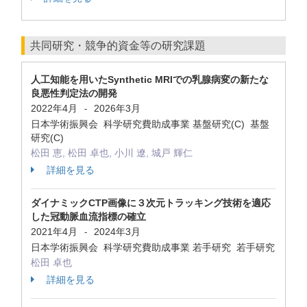
共同研究・競争的資金等の研究課題
人工知能を用いたSynthetic MRIでの乳腺病変の新たな
良悪性判定法の開発
2022年4月
2026年3月
-
日本学術振興会 科学研究費助成事業 基盤研究(C) 基盤
研究(C)
松田 恵, 松田 卓也, 小川 遼, 城戸 輝仁
詳細を見る
ダイナミックCTP画像に３次元トラッキング技術を適応
した冠動脈血流指標の確立
2021年4月
2024年3月
-
日本学術振興会 科学研究費助成事業 若手研究 若手研究
松田 卓也
詳細を見る