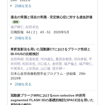
26th 2022年
詳細を見る
過去の常識と現在の常識 - 安定狭心症に対する虚血評価
招待
城戸輝仁, 松田卓也
日獨医報 64 ( 2 ) 43 - 51 2020年5月
詳細を見る
希釈造影法を用いた冠動脈CTにおけるプラーク性状と
IB-IVUSの比較検討
吉田和樹, 田邊裕貴, 河内義弘, 桑原奈都美, 河内孝範, 平
井邦明, 松田卓也, 川口直人, 倉田聖, 城戸倫之, 城戸輝仁,
中尾恭久, 上谷晃由, 山口修, 望月輝一
日本心血管画像動態学会プログラム・抄録集 29th
2019年
詳細を見る
冠動脈プラークMRIにおけるnon-selective IR併用
segmented FLASH 3Dの基礎的検討(SPACE法を用いた
相対値の検討)