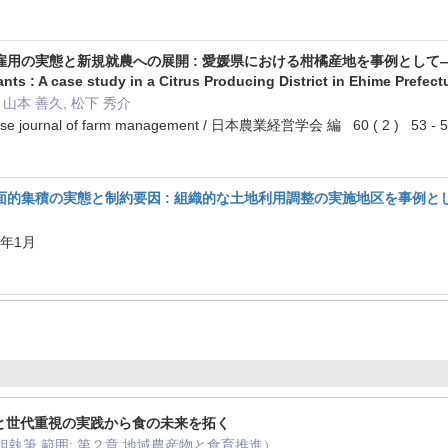
態と新規就農への展開 : 愛媛県における柑橘産地を事例として—A New Strate
ts : A case study in a Citrus Producing District in Ehime Prefec
 山本 善久, 松下 秀介
 journal of farm management / 日本農業経営学会 編 60 ( 2 ) 53 -
面的集積の実態と制約要因 : 組織的な土地利用調整の実施地区を事例と
22年1月
着と世代重視の実践から食の未来を拓く
分担執筆 範囲: 第２章 地域農産物と食育推進）