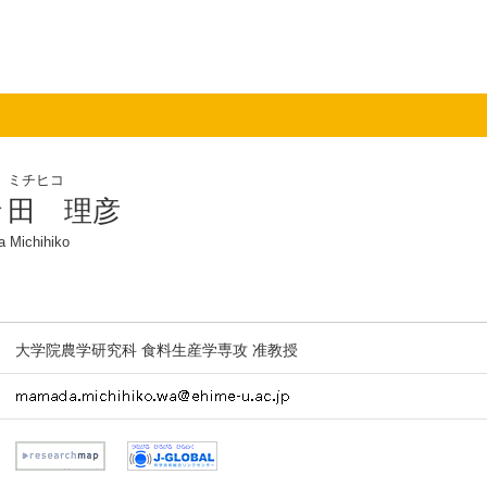
 ミチヒコ
々田 理彦
 Michihiko
大学院農学研究科 食料生産学専攻 准教授