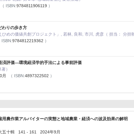
月
（ ISBN:
9784811906119
）
こだわりの歩き方
めの価値共創プロジェクト」, 若林, 良和, 市川, 虎彦（ 担当： 分担
 ISBN:
9784812219362
）
経済評価―環境経済学的手法による事前評価
単著）
10月
（ ISBN:
4897322502
）
雇用農作業アルバイターの実態と地域農業・経済への波及効果の解明
輯 141 - 161 2024年9月