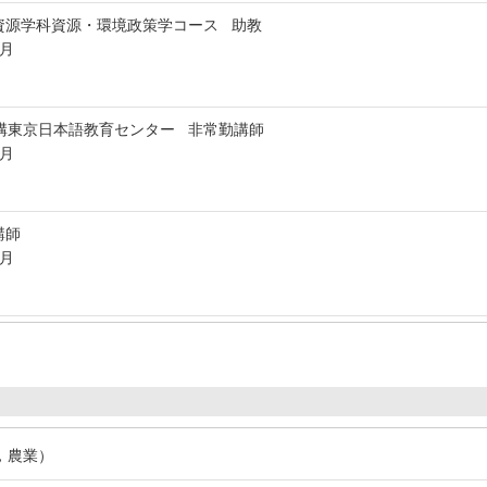
資源学科資源・環境政策学コース 助教
3月
構東京日本語教育センター 非常勤講師
5月
講師
5月
，農業）