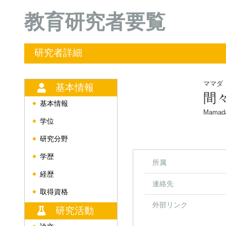
教育研究者要覧
研究者詳細
ママダ
基本情報
間
基本情報
◆
Mamada
学位
◆
研究分野
◆
学歴
◆
所属
経歴
◆
連絡先
取得資格
◆
外部リンク
研究活動