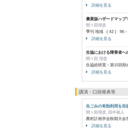
詳細を見る
農業版ハザードマップ
間々田理彦
季刊 地域 ( 42 ) 96 
詳細を見る
生協における障害者へ
間々田 理彦
生協総研賞・第15回助成事
詳細を見る
講演・口頭発表等
生ごみの有効利用を目
間々田理彦, 田中裕人
農村計画学会秋期大会学
詳細を見る