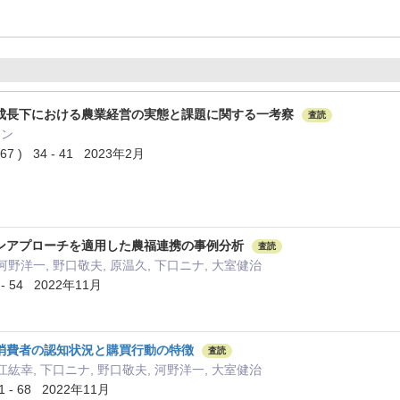
成長下における農業経営の実態と課題に関する一考察
査読
アン
) 34 - 41 2023年2月
ンアプローチを適用した農福連携の事例分析
査読
河野洋一, 野口敬夫, 原温久, 下口ニナ, 大室健治
- 54 2022年11月
消費者の認知状況と購買行動の特徴
査読
江紘幸, 下口ニナ, 野口敬夫, 河野洋一, 大室健治
1 - 68 2022年11月