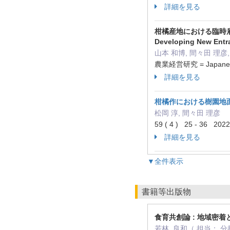
詳細を見る
柑橘産地における臨時雇用の実
Developing New Entran
山本 和博, 間々田 理彦,
農業経営研究 = Japanese
詳細を見る
柑橘作における樹園地
松岡 淳, 間々田 理彦
59 ( 4 ) 25 - 36 20
詳細を見る
▼全件表示
書籍等出版物
食育共創論 : 地域密
若林, 良和（ 担当： 