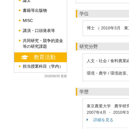
論文
◆
書籍等出版物
◆
学位
MISC
◆
博士 （ 2010年3月 
講演・口頭発表等
◆
共同研究・競争的資金
◆
研究分野
等の研究課題
教育活動
人文・社会 / 食料農業
担当授業科目（学内）
◆
環境・農学 / 環境政
2026/06/30 更新
学歴
東京農業大学 農学研
2007年4月
2010年
-
詳細を見る