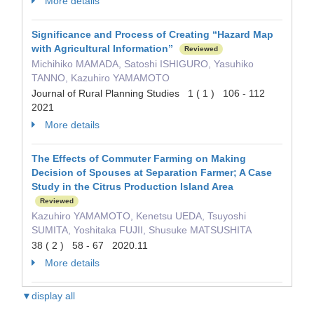
More details
Significance and Process of Creating “Hazard Map
with Agricultural Information”
Reviewed
Michihiko MAMADA, Satoshi ISHIGURO, Yasuhiko
TANNO, Kazuhiro YAMAMOTO
Journal of Rural Planning Studies 1 ( 1 ) 106 - 112
2021
More details
The Effects of Commuter Farming on Making
Decision of Spouses at Separation Farmer; A Case
Study in the Citrus Production Island Area
Reviewed
Kazuhiro YAMAMOTO, Kenetsu UEDA, Tsuyoshi
SUMITA, Yoshitaka FUJII, Shusuke MATSUSHITA
38 ( 2 ) 58 - 67 2020.11
More details
▼display all