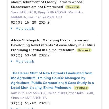
about Retirement of Elderly Farmers whose
Successors are not Determined
Reviewed
Sara TAKEUCHI, Kenji SHINAGAWA, Michihiko
MAMADA, Kazuhiro YAMAMOTO
62 ( 3 ) 15 - 20 2024.9
More details
A New Strategy for Managing Casual Labor and
Developing New Entrants : A case study in a Citrus
Producing District in Ehime Prefecture
Reviewed
60 ( 2 ) 53 - 58 2022.7
More details
The Career Shift of New Entrants Graduated from
the Agricultural Training Course Managed by
Agricultural Public Corporation; A Case Study in a
Local Municipality, Ehime Prefecture
Reviewed
Kazuhiro YAMAMOTO, Takeo KUBO, Yoshitaka FUJII,
Shusuke MATSUSHITA
39 ( 1 ) 51 - 62 2021.8