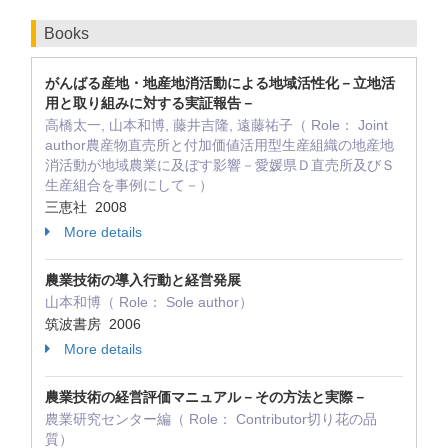
Books
がんばる産地・地産地消活動による地域活性化－立地活
用と取り組みに対する実証報告－
高橋太一, 山本和博, 藤井吉隆, 遠藤祐子（ Role： Joint
author農産物直売所と付加価値活用型生産組織の地産地
消活動が地域農業に及ぼす影響－愛媛県Ｄ直売所及びＳ
生産組合を事例にして－）
三恵社 2008
More details
農業技術の導入行動と経営発展
山本和博（ Role： Sole author）
筑波書房 2006
More details
農業技術の経営評価マニュアル－その方法と実際－
農業研究センター編（ Role： Contributor切り花の品
質）