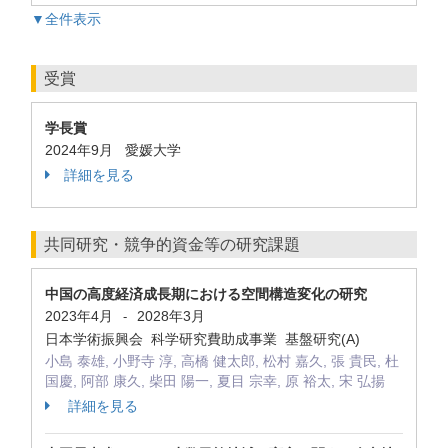
▼全件表示
受賞
学長賞
2024年9月 愛媛大学
詳細を見る
共同研究・競争的資金等の研究課題
中国の高度経済成長期における空間構造変化の研究
2023年4月
2028年3月
-
日本学術振興会 科学研究費助成事業 基盤研究(A)
小島 泰雄, 小野寺 淳, 高橋 健太郎, 松村 嘉久, 張 貴民, 杜
国慶, 阿部 康久, 柴田 陽一, 夏目 宗幸, 原 裕太, 宋 弘揚
詳細を見る