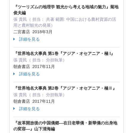
『ツーリズムの地理学 観光から考える地域の魅力』菊地
俊夫編
張 貴民（ 担当： 共著 範囲: 中国における農村資源の活
用と農村観光の発展）
二宮書店 2018年3月
詳細を見る
『世界地名大事典 第1巻『アジア・オセアニア・極 I』
張 貴民（ 担当： 分担執筆）
朝倉書店 2017年11月
詳細を見る
『世界地名大事典 第2巻『アジア・オセアニア・極Ⅱ』
張 貴民（ 担当： 分担執筆）
朝倉書店 2017年11月
詳細を見る
『改革開放後の中国僑郷―在日老華僑・新華僑の出身地
の変容―』山下清海編