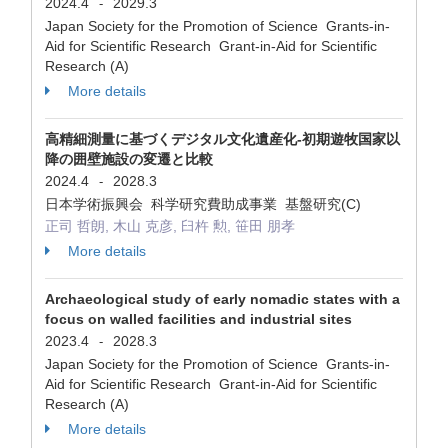
2024.4
2029.3
-
Japan Society for the Promotion of Science Grants-in-
Aid for Scientific Research Grant-in-Aid for Scientific
Research (A)
More details
高精細測量に基づくデジタル文化遺産化-初期遊牧国家以
降の囲壁施設の変遷と比較
2024.4
2028.3
-
日本学術振興会 科学研究費助成事業 基盤研究(C)
正司 哲朗, 木山 克彦, 臼杵 勲, 笹田 朋孝
More details
Archaeological study of early nomadic states with a
focus on walled facilities and industrial sites
2023.4
2028.3
-
Japan Society for the Promotion of Science Grants-in-
Aid for Scientific Research Grant-in-Aid for Scientific
Research (A)
More details