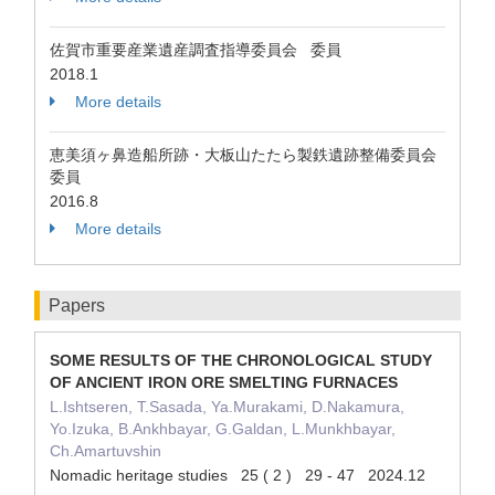
佐賀市重要産業遺産調査指導委員会 委員
2018.1
More details
恵美須ヶ鼻造船所跡・大板山たたら製鉄遺跡整備委員会
委員
2016.8
More details
Papers
SOME RESULTS OF THE CHRONOLOGICAL STUDY
OF ANCIENT IRON ORE SMELTING FURNACES
L.Ishtseren, T.Sasada, Ya.Murakami, D.Nakamura,
Yo.Izuka, B.Ankhbayar, G.Galdan, L.Munkhbayar,
Ch.Amartuvshin
Nomadic heritage studies 25 ( 2 ) 29 - 47 2024.12