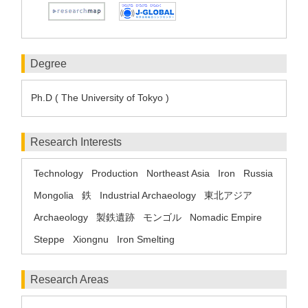
Degree
Ph.D ( The University of Tokyo )
Research Interests
Technology
Production
Northeast Asia
Iron
Russia
Mongolia
鉄
Industrial Archaeology
東北アジア
Archaeology
製鉄遺跡
モンゴル
Nomadic Empire
Steppe
Xiongnu
Iron Smelting
Research Areas