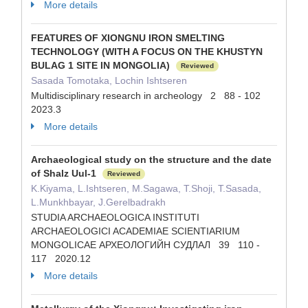
More details
FEATURES OF XIONGNU IRON SMELTING
TECHNOLOGY (WITH A FOCUS ON THE KHUSTYN
BULAG 1 SITE IN MONGOLIA)
Reviewed
Sasada Tomotaka, Lochin Ishtseren
Multidisciplinary research in archeology 2 88 - 102
2023.3
More details
Archaeological study on the structure and the date
of Shalz Uul-1
Reviewed
K.Kiyama, L.Ishtseren, M.Sagawa, T.Shoji, T.Sasada,
L.Munkhbayar, J.Gerelbadrakh
STUDIA ARCHAEOLOGICA INSTITUTI
ARCHAEOLOGICI ACADEMIAE SCIENTIARIUM
MONGOLICAE АРХЕОЛОГИЙН СУДЛАЛ 39 110 -
117 2020.12
More details