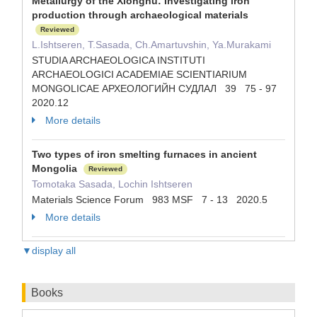
Metallurgy of the Xiongnu: Investigating iron
production through archaeological materials
Reviewed
L.Ishtseren, T.Sasada, Ch.Amartuvshin, Ya.Murakami
STUDIA ARCHAEOLOGICA INSTITUTI
ARCHAEOLOGICI ACADEMIAE SCIENTIARIUM
MONGOLICAE АРХЕОЛОГИЙН СУДЛАЛ 39 75 - 97
2020.12
More details
Two types of iron smelting furnaces in ancient
Mongolia
Reviewed
Tomotaka Sasada, Lochin Ishtseren
Materials Science Forum 983 MSF 7 - 13 2020.5
More details
▼display all
Books