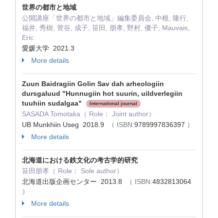
世界の都市と地域
公開講座「世界の都市と地域」編集委員会, 中根, 隆行,
福井, 秀樹, 菅谷, 成子, 笹田, 朋孝, 野村, 優子, Mauvais,
Eric
愛媛大学 2021.3
More details
Zuun Baidragiin Golin Sav dah arheologiin
dursgaluud "Hunnugiin hot suurin, uildverlegiin
tuuhiin sudalgaa"
International journal
SASADA Tomotaka（ Role： Joint author）
UB Munkhiin Useg 2018.9
（ ISBN:
9789997836397
）
More details
北海道における鉄文化の考古学的研究
笹田朋孝（ Role： Sole author）
北海道出版企画センター 2013.8
（ ISBN:
4832813064
）
More details