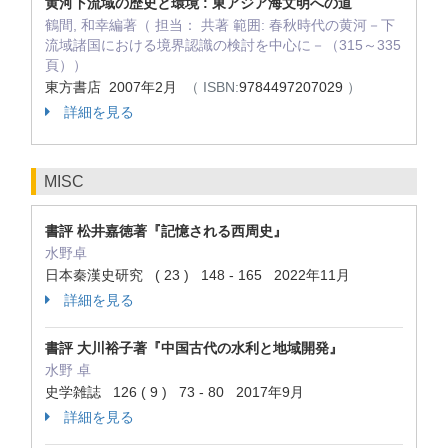
黄河下流域の歴史と環境 : 東アジア海文明への道
鶴間, 和幸編著（ 担当： 共著 範囲: 春秋時代の黄河－下
流域諸国における境界認識の検討を中心に－（315～335
頁））
東方書店 2007年2月
（ ISBN:
9784497207029
）
詳細を見る
MISC
書評 松井嘉徳著『記憶される西周史』
水野卓
日本秦漢史研究 ( 23 ) 148 - 165 2022年11月
詳細を見る
書評 大川裕子著『中国古代の水利と地域開発』
水野 卓
史学雑誌 126 ( 9 ) 73 - 80 2017年9月
詳細を見る