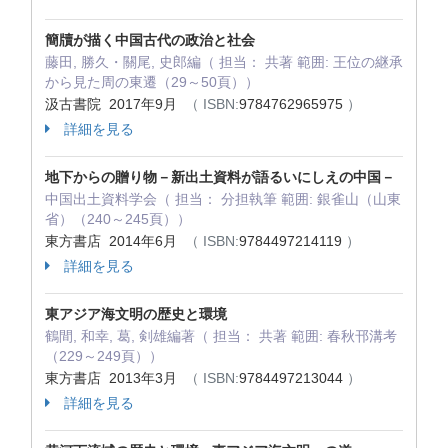
簡牘が描く中国古代の政治と社会
藤田, 勝久・關尾, 史郎編（ 担当： 共著 範囲: 王位の継承
から見た周の東遷（29～50頁））
汲古書院 2017年9月
（ ISBN:
9784762965975
）
詳細を見る
地下からの贈り物－新出土資料が語るいにしえの中国－
中国出土資料学会（ 担当： 分担執筆 範囲: 銀雀山（山東
省）（240～245頁））
東方書店 2014年6月
（ ISBN:
9784497214119
）
詳細を見る
東アジア海文明の歴史と環境
鶴間, 和幸, 葛, 剣雄編著（ 担当： 共著 範囲: 春秋邗溝考
（229～249頁））
東方書店 2013年3月
（ ISBN:
9784497213044
）
詳細を見る