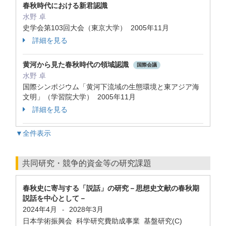
春秋時代における新君認識
水野 卓
史学会第103回大会（東京大学） 2005年11月
詳細を見る
黄河から見た春秋時代の領域認識
国際会議
水野 卓
国際シンポジウム「黄河下流域の生態環境と東アジア海
文明」（学習院大学） 2005年11月
詳細を見る
▼全件表示
共同研究・競争的資金等の研究課題
春秋史に寄与する「説話」の研究－思想史文献の春秋期
説話を中心として－
2024年4月
2028年3月
-
日本学術振興会 科学研究費助成事業 基盤研究(C)