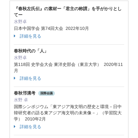
『春秋左氏伝』の素材ー「君主の称謂」を手がかりとし
てー
水野卓
日本中国学会 第74回大会 2022年10月
詳細を見る
春秋時代の「人」
水野卓
第118回 史学会大会 東洋史部会（東京大学） 2020年11
月
詳細を見る
春秋邗溝考
国際会議
水野 卓
国際シンポジウム「東アジア海文明の歴史と環境－日中
韓研究者の語る東アジア海文明の未来像－」（学習院大
学） 2010年2月
詳細を見る