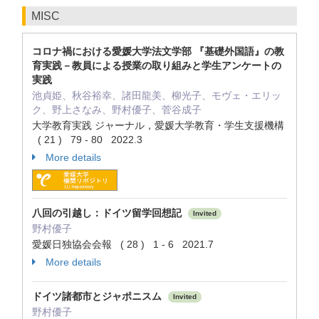
MISC
コロナ禍における愛媛大学法文学部 『基礎外国語』の教
育実践－教員による授業の取り組みと学生アンケートの
実践
池貞姫、秋谷裕幸、諸田龍美、柳光子、モヴェ・エリッ
ク、野上さなみ、野村優子、菅谷成子
大学教育実践 ジャーナル，愛媛大学教育・学生支援機構
( 21 ) 79 - 80 2022.3
More details
八回の引越し：ドイツ留学回想記
Invited
野村優子
愛媛日独協会会報 ( 28 ) 1 - 6 2021.7
More details
ドイツ諸都市とジャポニスム
Invited
野村優子