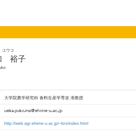
 ユウコ
加 裕子
uko
大学院農学研究科 食料生産学専攻 准教授
http://web.agr.ehime-u.ac.jp/~brs/index.html