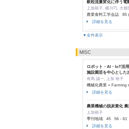
穀粒流量変化に伴う電
上加裕子, 横川巧, 大畑
農業食料工学会誌 85 ( 3
詳細を見る
▼全件表示
MISC
ロボット・AI・IoT活用
施設園芸を中心とした
有馬 誠一, 上加 裕子
機械化農業 = Farming me
詳細を見る
農業機械の脱炭素化 
上加裕子
季刊地域 45 56 - 61
詳細を見る