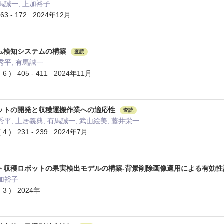
馬誠一, 上加裕子
63 - 172 2024年12月
ム検知システムの構築
査読
秀平, 有馬誠一
 ) 405 - 411 2024年11月
ットの開発と収穫運搬作業への適応性
査読
秀平, 土居義典, 有馬誠一, 武山絵美, 藤井栄一
 ) 231 - 239 2024年7月
ト収穫ロボットの果実検出モデルの構築-背景削除画像適用による有効性
上加裕子
3 ) 2024年