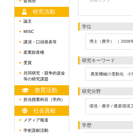
外部リンク
委員歴
◆
研究活動
論文
◆
学位
MISC
◆
博士（農学） （ 2008
講演・口頭発表等
◆
産業財産権
◆
研究キーワード
受賞
◆
共同研究・競争的資金
農業機械の電動化
小
◆
等の研究課題
教育活動
研究分野
担当授業科目（学内）
◆
環境・農学 / 農業環
社会貢献
メディア報道
◆
学歴
学術貢献活動
◆