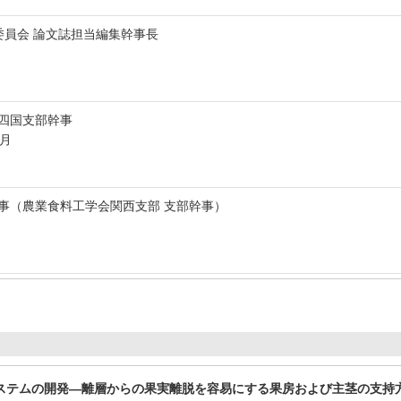
委員会 論文誌担当編集幹事長
・四国支部幹事
3月
幹事（農業食料工学会関西支部 支部幹事）
ステムの開発―離層からの果実離脱を容易にする果房および主茎の支持