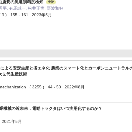
動唐箕の風選別精度検知
査読
秀平, 有馬誠一, 松井正実, 野波和好
 ) 155 - 161 2023年5月
による安定生産と省エネ化 農業のスマート化とカーボンニュートラルの実現—Smart A
次世代生産技術
chanization ( 3255 ) 44 - 50 2022年8月
農業機械の近未来，電動トラクタはいつ実用化するのか？
 2021年5月