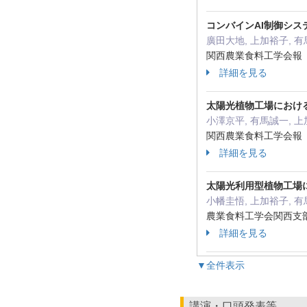
コンバインAI制御シ
廣田大地, 上加裕子, 有
関西農業食料工学会報 129
詳細を見る
太陽光植物工場における
小澤京平, 有馬誠一, 
関西農業食料工学会報 127
詳細を見る
太陽光利用型植物工場
小幡圭悟, 上加裕子, 
農業食料工学会関西支部報 
詳細を見る
▼全件表示
講演・口頭発表等