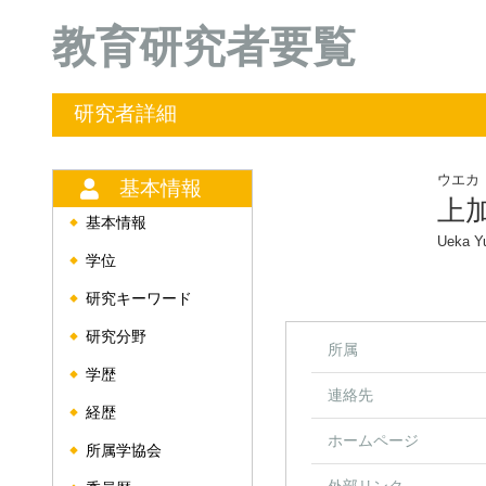
教育研究者要覧
研究者詳細
ウエカ
基本情報
上
基本情報
◆
Ueka Y
学位
◆
研究キーワード
◆
研究分野
◆
所属
学歴
◆
連絡先
経歴
◆
ホームページ
所属学協会
◆