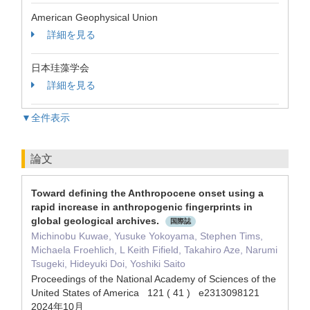
American Geophysical Union
詳細を見る
日本珪藻学会
詳細を見る
▼全件表示
論文
Toward defining the Anthropocene onset using a
rapid increase in anthropogenic fingerprints in
global geological archives.
国際誌
Michinobu Kuwae, Yusuke Yokoyama, Stephen Tims,
Michaela Froehlich, L Keith Fifield, Takahiro Aze, Narumi
Tsugeki, Hideyuki Doi, Yoshiki Saito
Proceedings of the National Academy of Sciences of the
United States of America 121 ( 41 ) e2313098121
2024年10月