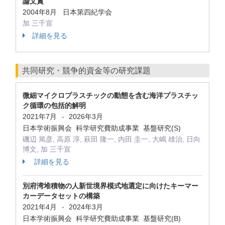
論文賞
2004年8月 日本第四紀学会
加 三千宣
詳細を見る
共同研究・競争的資金等の研究課題
微細マイクロプラスチックの動態を含む海洋プラスチッ
ク循環の包括的解明
2021年7月
2026年3月
-
日本学術振興会 科学研究費助成事業 基盤研究(S)
磯辺 篤彦, 高原 淳, 萩田 隆一, 内田 圭一, 大嶋 雄治, 日向
博文, 加 三千宣
詳細を見る
別府湾堆積物の人新世境界模式地選定に向けたキーマー
カーデータセットの構築
2021年4月
2024年3月
-
日本学術振興会 科学研究費助成事業 基盤研究(B)