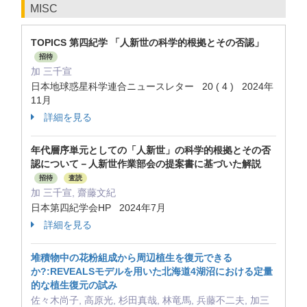
MISC
TOPICS 第四紀学 「人新世の科学的根拠とその否認」
招待
加 三千宣
日本地球惑星科学連合ニュースレター 20 ( 4 ) 2024年
11月
詳細を見る
年代層序単元としての「人新世」の科学的根拠とその否
認について－人新世作業部会の提案書に基づいた解説
招待
査読
加 三千宣, 齋藤文紀
日本第四紀学会HP 2024年7月
詳細を見る
堆積物中の花粉組成から周辺植生を復元できる
か?:REVEALSモデルを用いた北海道4湖沼における定量
的な植生復元の試み
佐々木尚子, 高原光, 杉田真哉, 林竜馬, 兵藤不二夫, 加三