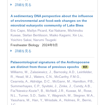
詳細を見る
A sedimentary DNA perspective about the influence
of environmental and food‐web changes on the
microbial eukaryotic community of Lake Biwa
Eric Capo, Maïlys Picard, Kai Nakane, Michinobu
Kuwae, Stefan Bertilsson, Maiko Kagami, Xin Liu,
Yoichiro Sakai, Narumi Tsugeki
Freshwater Biology 2024年9月
詳細を見る
Palaeontological signatures of the Anthropocene
are distinct from those of previous epochs
査読
Williams, M., Zalasiewicz, J., Barnosky, A.D., Leinfelder,
R., Head, M.J., Waters, C.N., McCarthy, F.M.G.,
Cearreta, A., Aldridge, D.C., McGann, M., Hamilton, P.B.,
Summerhayes, C.P., Syvitski, J., Zinke, J., Cundy, A.B.,
Fia?kiewicz-Kozie?, B., McNeill, J.R., Kuwae, M., Rose,
N.L., Turner, S.D., Saito, Y., Wagreich, M., Stegner, M.A.,
Yasuhara, M., Han, Y., Wrisdale, A., Holmes, R., Berrio,
J.C.