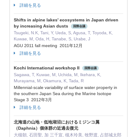
詳細を見る
Shifts in alpine lakes' ecosystems in Japan driven
by increasing Asian dusts
国際会議
Tsugeki, N.K, Tani, Y, Ueda, S, Agusa, T, Toyoda, K,
Kuwae, M, Oda, H, Tanabe, S, Urabe, J
AGU 2011 fall meeting 2011年12月
詳細を見る
Kochi International workshop II
国際会議
Sagawa, T, Kuwae, M, Uchida, M, Ikehara, K,
Murayama, M, Okamura, K, Tada, R
Millennial-scale variability of surface water property in
the southern Japan Sea during the Marine Isotope
Stage 3 2012年3月
詳細を見る
北海道の山地・低地湖沼におけるミジンコ属
（Daphnia）個体群の近過去復元
大槻朝, 石田聖, 加 三千宣, 槻木玲美, 牧野渡, 占部城太郎