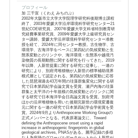
プロフィール
加 三千宣（くわえ みちのぶ）
2002年大阪市立大学大学院理学研究科後期博士課程
終了、2003年愛媛大学沿岸環境科学研究センター21
世紀COE研究員、2007年愛媛大学文科省特別教育研
究経費事業研究員、2009年愛媛大学上級研究員セン
ター講師、愛媛大学沿岸環境科学研究センター准教
授を経て、2024年に同センター教授。古生物学、古
環境学、古海洋学をベースに第四紀の気候変動と生
態系変動とのリンクや、海洋環境・生態系や越境汚
染物質の長期動態に関する研究を行ってきた。2019
年以降、人新世提案に関する研究に従事し、一連の
研究により、別府湾堆積物が人新世の標準補助境界
模式層として認定される。第四紀の気候変動に応答
した琵琶湖過去43万年間の珪藻群集変化に関する研
究で日本第四紀学会論文賞を受賞、瀬戸内海の珪藻
群集と太平洋の十年規模の気候変動とのリンクに関
する研究で日本海洋学会日高論文賞を受賞。別府湾
ほかの沿岸堆積物を用いた後期完新世の環境変遷復
元に関する一連の研究で日本第四紀学会学術賞を受
賞。2024年9月よりAnthropocene Working Groupの
正式メンバーとなる。代表原著論文に、Toward
defining the Anthropocene onset using a rapid
increase in anthropogenic fingerprints in global
geological archives, PNASがある。層序記録の多様
な人為痕跡のグローバルデータセットから人新世が