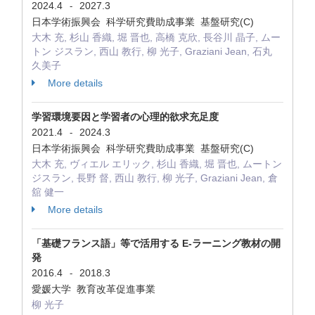
2024.4
2027.3
-
日本学術振興会 科学研究費助成事業 基盤研究(C)
大木 充, 杉山 香織, 堀 晋也, 高橋 克欣, 長谷川 晶子, ムー
トン ジスラン, 西山 教行, 柳 光子, Graziani Jean, 石丸
久美子
More details
学習環境要因と学習者の心理的欲求充足度
2021.4
2024.3
-
日本学術振興会 科学研究費助成事業 基盤研究(C)
大木 充, ヴィエル エリック, 杉山 香織, 堀 晋也, ムートン
ジスラン, 長野 督, 西山 教行, 柳 光子, Graziani Jean, 倉
舘 健一
More details
「基礎フランス語」等で活用する E-ラーニング教材の開
発
2016.4
2018.3
-
愛媛大学 教育改革促進事業
柳 光子