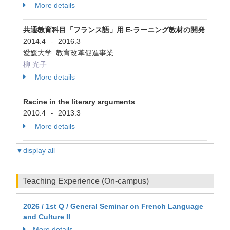
More details
共通教育科目「フランス語」用 E-ラーニング教材の開発
2014.4
2016.3
-
愛媛大学 教育改革促進事業
柳 光子
More details
Racine in the literary arguments
2010.4
2013.3
-
More details
▼display all
Teaching Experience (On-campus)
2026 / 1st Q / General Seminar on French Language
and Culture II
More details