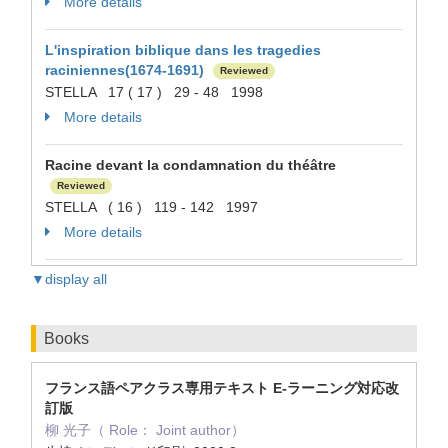
More details
L'inspiration biblique dans les tragedies
raciniennes(1674-1691)
Reviewed
STELLA 17 ( 17 ) 29 - 48 1998
More details
Racine devant la condamnation du théâtre
Reviewed
STELLA ( 16 ) 119 - 142 1997
More details
▼display all
Books
フランス語ペアクラス専用テキスト E-ラーニング対応改
訂版
柳 光子（ Role： Joint author）